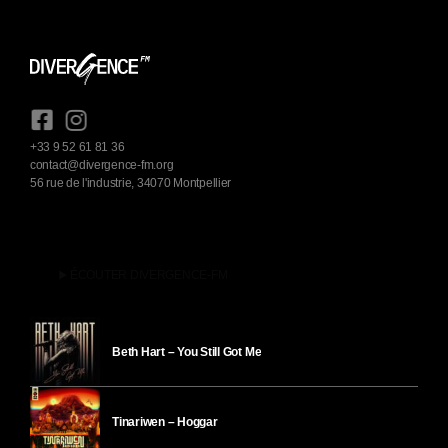
+33 9 52 61 81 36
contact@divergence-fm.org
56 rue de l'industrie, 34070 Montpellier
play_arrow
ÉCOUTER DIVERGENCE-FM
Beth Hart – You Still Got Me
Tinariwen – Hoggar