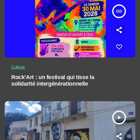
insert_link
Culture
Rock’Art : un festival qui tisse la
solidarité intergénérationnelle
play_arrow