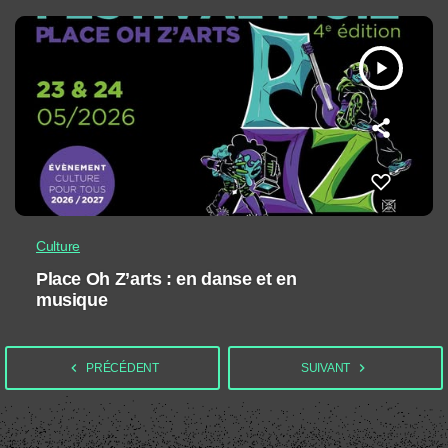
play_arrow
Culture
Place Oh Z’arts : en danse et en
musique
navigate_before
navigate_next
PRÉCÉDENT
SUIVANT