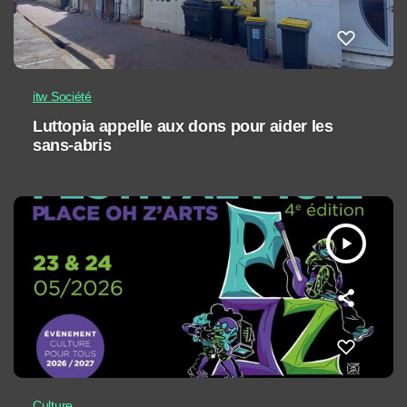
itw Société
Luttopia appelle aux dons pour aider les
sans-abris
play_arrow
Culture