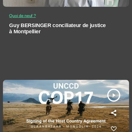
Quoi de neuf ?
Guy BERSINGER conciliateur de justice
à Montpellier
play_arrow