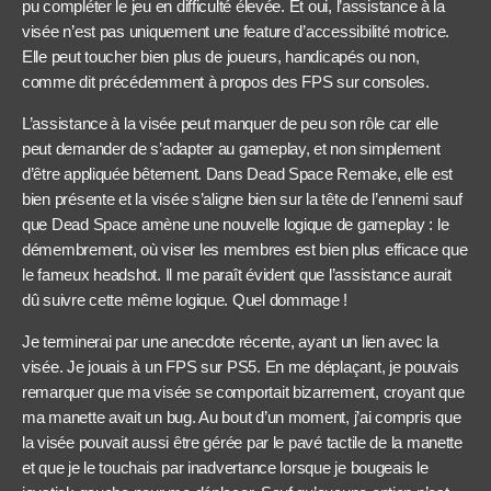
pu compléter le jeu en difficulté élevée. Et oui, l’assistance à la
visée n’est pas uniquement une feature d’accessibilité motrice.
Elle peut toucher bien plus de joueurs, handicapés ou non,
comme dit précédemment à propos des FPS sur consoles.
L’assistance à la visée peut manquer de peu son rôle car elle
peut demander de s’adapter au gameplay, et non simplement
d’être appliquée bêtement. Dans Dead Space Remake, elle est
bien présente et la visée s’aligne bien sur la tête de l’ennemi sauf
que Dead Space amène une nouvelle logique de gameplay : le
démembrement, où viser les membres est bien plus efficace que
le fameux headshot. Il me paraît évident que l’assistance aurait
dû suivre cette même logique. Quel dommage !
Je terminerai par une anecdote récente, ayant un lien avec la
visée. Je jouais à un FPS sur PS5. En me déplaçant, je pouvais
remarquer que ma visée se comportait bizarrement, croyant que
ma manette avait un bug. Au bout d’un moment, j’ai compris que
la visée pouvait aussi être gérée par le pavé tactile de la manette
et que je le touchais par inadvertance lorsque je bougeais le