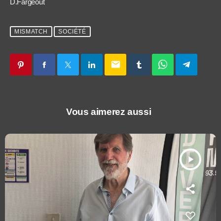
D.Fargeout
MISMATCH
SOCIÉTÉ
email
Vous aimerez aussi
play_arrow