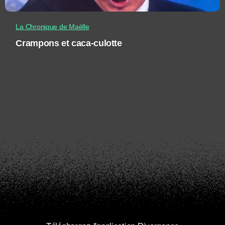
La Chronique de Maëlle
Crampons et caca-culotte