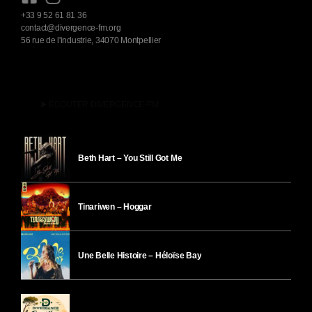
+33 9 52 61 81 36
contact@divergence-fm.org
56 rue de l'industrie, 34070 Montpellier
play_arrow
ÉCOUTER DIVERGENCE-FM
Beth Hart – You Still Got Me
Tinariwen – Hoggar
Une Belle Histoire – Héloïse Bay