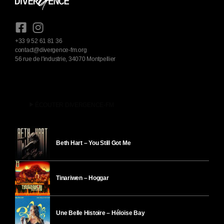
+33 9 52 61 81 36
contact@divergence-fm.org
56 rue de l'industrie, 34070 Montpellier
play_arrow
ÉCOUTER DIVERGENCE-FM
Beth Hart – You Still Got Me
Tinariwen – Hoggar
Une Belle Histoire – Héloïse Bay