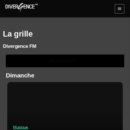
menu
La grille
Divergence FM
arrow_drop_down
SÉLECTIONNER
Dimanche
Musique