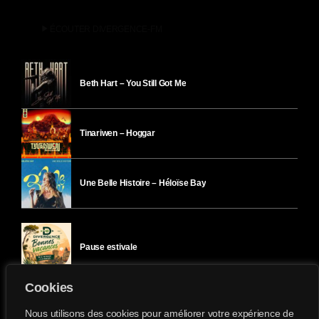
play_arrow
ÉCOUTER DIVERGENCE-FM
Beth Hart – You Still Got Me
Tinariwen – Hoggar
Une Belle Histoire – Héloïse Bay
Pause estivale
Cookies
Ici l’Ombre – mercredi 29 juillet
Nous utilisons des cookies pour améliorer votre expérience de