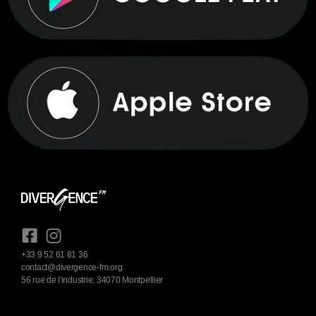
+33 9 52 61 81 36
contact@divergence-fm.org
56 rue de l'industrie, 34070 Montpellier