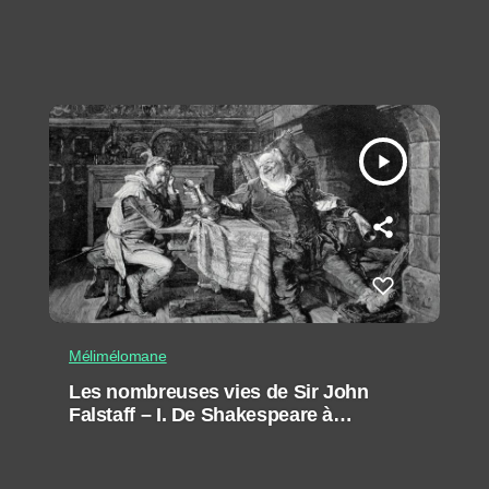
60
play_arrow
Mélimélomane
Les nombreuses vies de Sir John
Falstaff – I. De Shakespeare à
Verdi