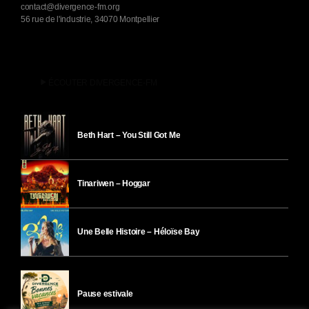
contact@divergence-fm.org
56 rue de l'industrie, 34070 Montpellier
play_arrow
ÉCOUTER DIVERGENCE-FM
Beth Hart – You Still Got Me
Tinariwen – Hoggar
Une Belle Histoire – Héloïse Bay
Pause estivale