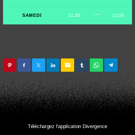
trending_flat
SAMEDI
11:30
12:00
email
Téléchargez l'application Divergence