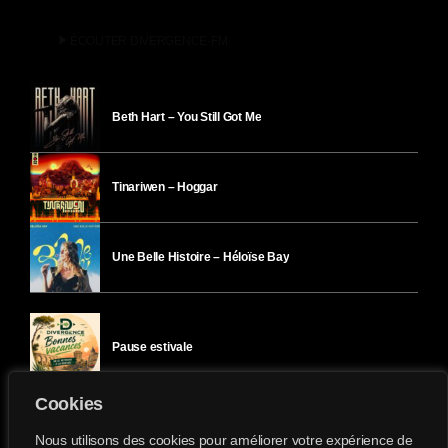
play_arrow
ÉCOUTER DIVERGENCE-FM
Beth Hart – You Still Got Me
Tinariwen – Hoggar
Une Belle Histoire – Héloïse Bay
Pause estivale
Cookies
Ici l’Ombre – mercredi 29 juillet
Nous utilisons des cookies pour améliorer votre expérience de