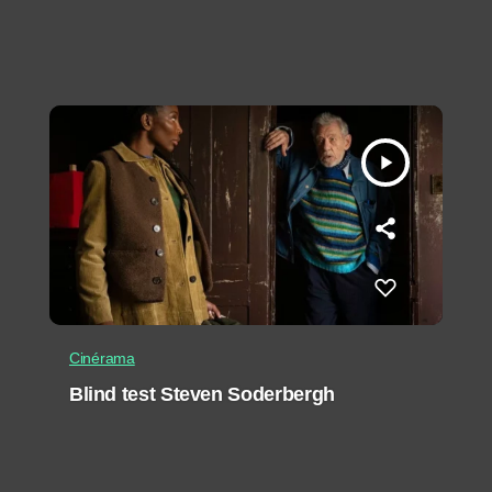
play_arrow
Cinérama
Blind test Steven Soderbergh