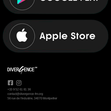
+33 9 52 61 81 36
contact@divergence-fm.org
56 rue de l'industrie, 34070 Montpellier