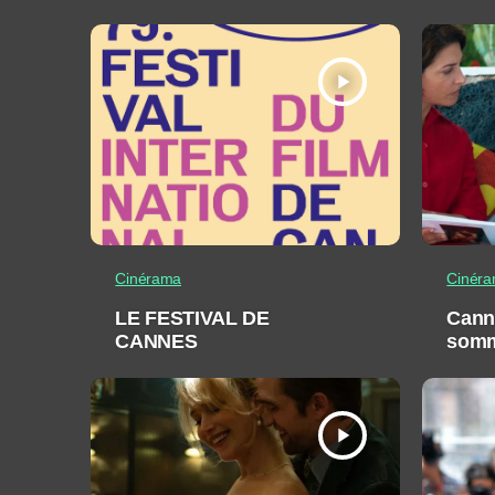
play_arrow
Cinérama
Cinér
LE FESTIVAL DE
Cann
CANNES
som
play_arrow