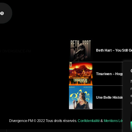
Beth Hart – You Still 
R DIVERGENCE-FM
Tinariwen – Hoggar
Une Belle Histoire – H
Divergence-FM © 2022 Tous droits réservés.
Confidentialité
&
Mentions Légales
.