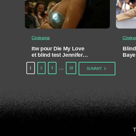
Cinérama
Cinér
Itw pour Die My Love
Blind
et blind test Jennifer
Baye
Lawrence
…
1
2
3
19
navigate_next
SUIVANT
T