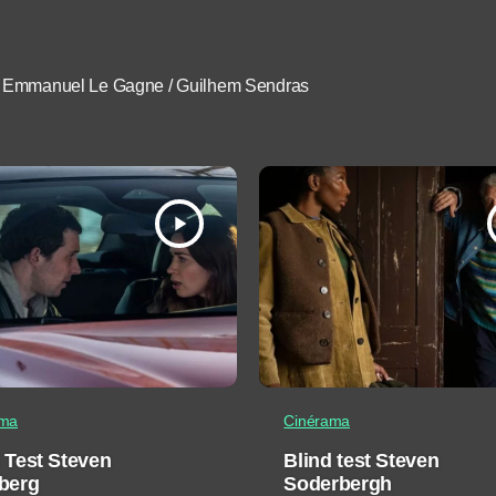
 / Emmanuel Le Gagne / Guilhem Sendras
play_arrow
ama
Cinérama
 Test Steven
Blind test Steven
lberg
Soderbergh