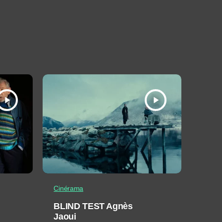
play_arrow
play_arrow
Cinérama
BLIND TEST Agnès
Jaoui