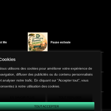
Got Me
Pause estivale
Cookies
Ici l’Ombre – mercredi 29 juillet
Nous utilisons des cookies pour améliorer votre expérience de
navigation, diffuser des publicités ou du contenu personnalisés
et analyser notre trafic. En cliquant sur "Accepter tout", vous
éloïse Bay
Ici l’Ombre – mardi 28 juillet
consentez à notre utilisation des cookies.
EN SAVOIR PLUS
TOUT REFUSER
TOUT ACCEPTER