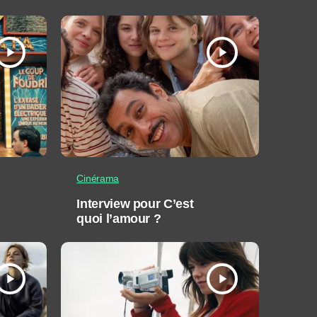
play_arrow
play_arrow
Cinérama
Interview pour C’est
quoi l’amour ?
play_arrow
play_arrow