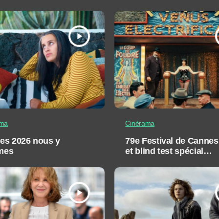
play_arrow
ama
Cinérama
es 2026 nous y
79e Festival de Cannes
mes
et blind test spécial
Palme d’or
play_arrow