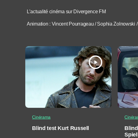
L’actualité cinéma sur Divergence FM
Animation : Vincent Pourrageau / Sophia Zolnowski
play_arrow
Cinérama
Cinér
Blind test Kurt Russell
Blind
Spie