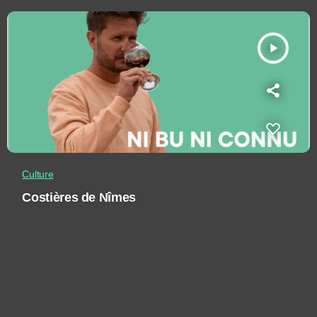
play_arrow
Culture
Costières de Nîmes