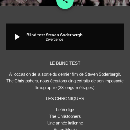
share
play_arrow
Blind test Steven Soderbergh
Divergence
LE BLIND TEST
A l’occasion de la sortie du dernier film de Steven Soderbergh,
The Christophers, nous écoutons cinq extraits de son imposante
filmographie (33 longs-métrages).
LES CHRONIQUES
Le Vertige
The Christophers
Une année italienne
Scary Movie