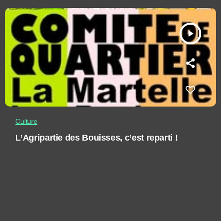
play_arrow
Culture
L’Agripartie des Bouisses, c’est reparti !