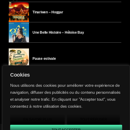
Tinariwen – Hoggar
Une Belle Histoire – Héloïse Bay
Pause estivale
Cookies
Ici l’Ombre – mercredi 29 juillet
Nous utilisons des cookies pour améliorer votre expérience de
navigation, diffuser des publicités ou du contenu personnalisés
et analyser notre trafic. En cliquant sur "Accepter tout", vous
Ici l’Ombre – mardi 28 juillet
consentez à notre utilisation des cookies.
Divergence-FM © 2022 Tous droits réservés.
Confidentialité
&
Mentions Légales
.
EN SAVOIR PLUS
TOUT REFUSER