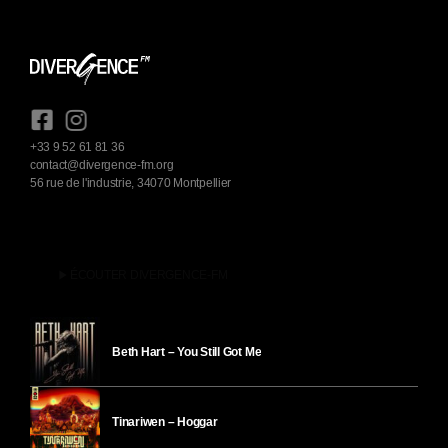
+33 9 52 61 81 36
contact@divergence-fm.org
56 rue de l'industrie, 34070 Montpellier
play_arrow
ÉCOUTER DIVERGENCE-FM
Beth Hart – You Still Got Me
Tinariwen – Hoggar