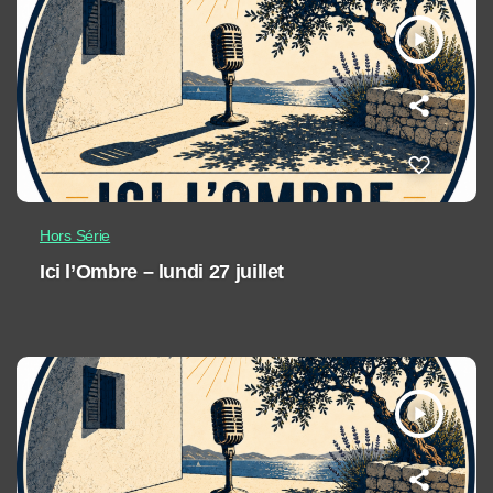
play_arrow
Hors Série
Ici l’Ombre – lundi 27 juillet
play_arrow