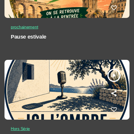
prochainement
Pause estivale
play_arrow
Hors Série