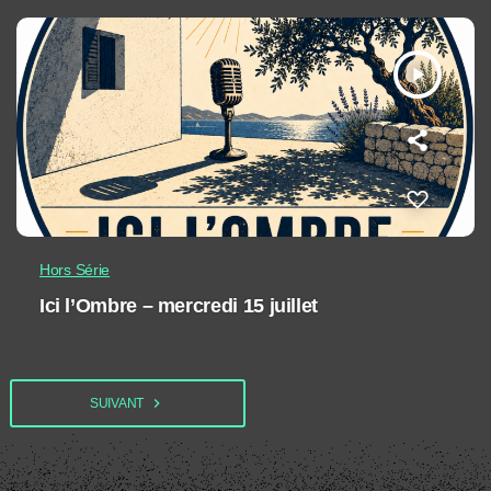
play_arrow
Hors Série
Ici l’Ombre – mercredi 15 juillet
navigate_next
SUIVANT