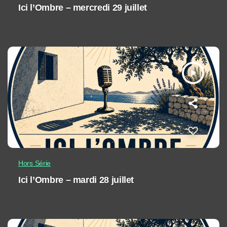
Ici l’Ombre – mercredi 29 juillet
play_arrow
Hors Série
Ici l’Ombre – mardi 28 juillet