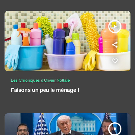
play_arrow
Les Chroniques d'Olivier Nottale
Faisons un peu le ménage !
play_arrow