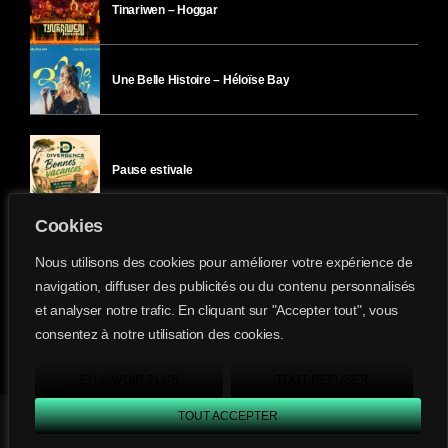
Tinariwen – Hoggar
Une Belle Histoire – Héloïse Bay
Pause estivale
Cookies
Ici l’Ombre – mercredi 29 juillet
Nous utilisons des cookies pour améliorer votre expérience de
navigation, diffuser des publicités ou du contenu personnalisés
et analyser notre trafic. En cliquant sur "Accepter tout", vous
Ici l’Ombre – mardi 28 juillet
consentez à notre utilisation des cookies.
Divergence-FM © 2022 Tous droits réservés.
Confidentialité
&
Mentions Légales
.
EN SAVOIR PLUS
TOUT REFUSER
TOUT ACCEPTER
Divergence FM
play_arrow
keyboard_arrow_right