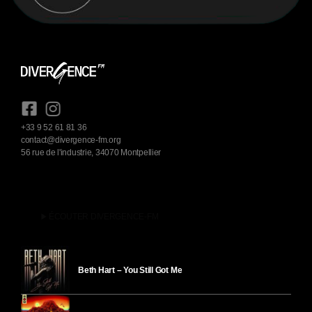
+33 9 52 61 81 36
contact@divergence-fm.org
56 rue de l'industrie, 34070 Montpellier
play_arrow
ÉCOUTER DIVERGENCE-FM
Beth Hart – You Still Got Me