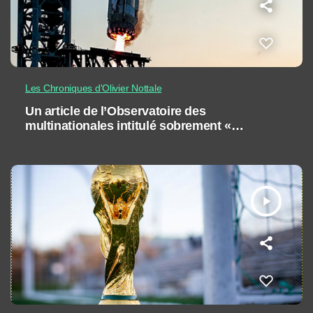
Les Chroniques d'Olivier Nottale
Un article de l’Observatoire des
multinationales intitulé sobrement «
Accaparements» nous interpelle
play_arrow