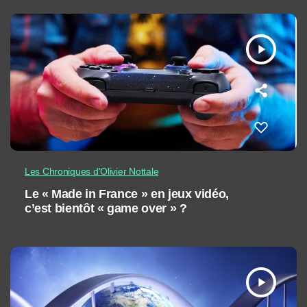
play_arrow
Les Chroniques d'Olivier Nottale
Le « Made in France » en jeux vidéo,
c’est bientôt « game over » ?
play_arrow