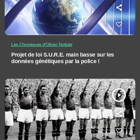
Les Chroniques d'Olivier Nottale
Projet de loi S.U.R.E. main basse sur les
données génétiques par la police !
play_arrow