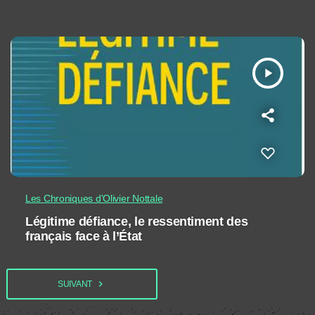
play_arrow
Les Chroniques d'Olivier Nottale
Légitime défiance, le ressentiment des
français face à l’État
navigate_next
SUIVANT