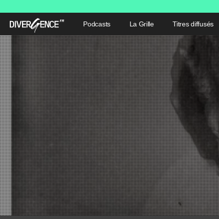
Podcasts
La Grille
Titres diffusés