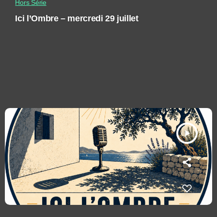
Hors Série
Ici l’Ombre – mercredi 29 juillet
play_arrow