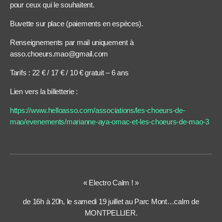
pour ceux qui le souhaitent.
Buvette sur place (paiements en espèces).
Renseignements par mail uniquement à
asso.choeurs.mao@gmail.com
Tarifs : 22 € / 17 € / 10 € gratuit – 6 ans
Lien vers la billetterie :
https://www.helloasso.com/associations/les-choeurs-de-
mao/evenements/marianne-aya-omac-et-les-choeurs-de-mao-3
« Electro Calm ! »
de 16h à 20h, le samedi 19 juillet au Parc Mont…calm de
MONTPELLIER.