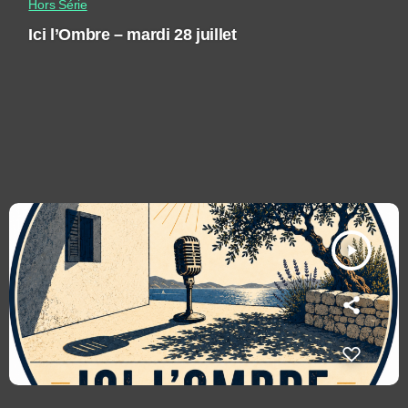
Hors Série
Ici l’Ombre – mardi 28 juillet
play_arrow