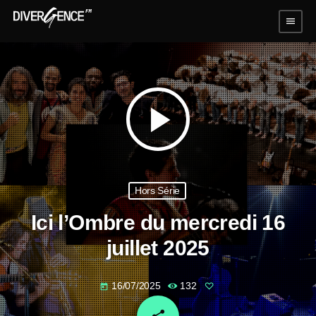
menu
play_arrow
Hors Série
Ici l’Ombre du mercredi 16
juillet 2025
16/07/2025
132
today
email