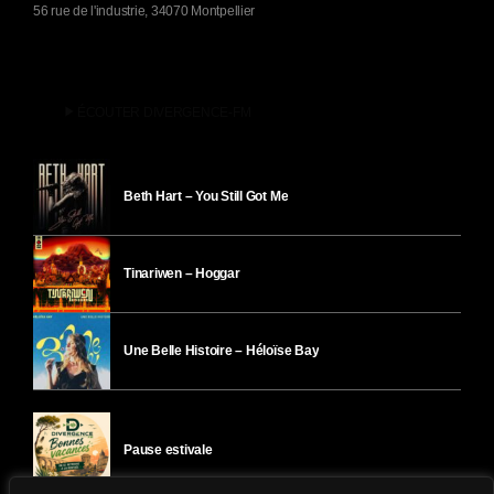
56 rue de l'industrie, 34070 Montpellier
play_arrow
ÉCOUTER DIVERGENCE-FM
Beth Hart – You Still Got Me
Tinariwen – Hoggar
Une Belle Histoire – Héloïse Bay
Pause estivale