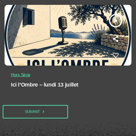
play_arrow
Hors Série
Ici l’Ombre – lundi 13 juillet
navigate_next
SUIVANT