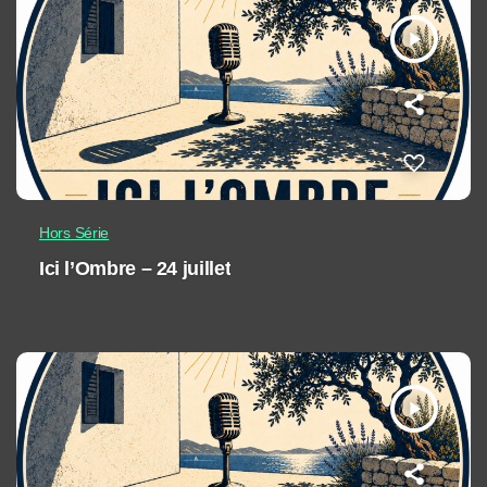
play_arrow
Hors Série
Ici l’Ombre – 24 juillet
play_arrow