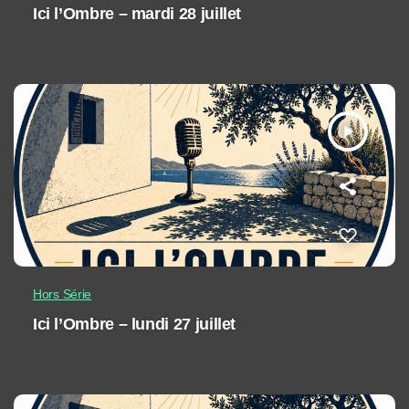
Ici l’Ombre – mardi 28 juillet
play_arrow
Hors Série
Ici l’Ombre – lundi 27 juillet