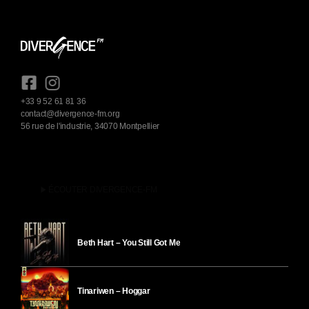
+33 9 52 61 81 36
contact@divergence-fm.org
56 rue de l'industrie, 34070 Montpellier
play_arrow
ÉCOUTER DIVERGENCE-FM
Beth Hart – You Still Got Me
Tinariwen – Hoggar