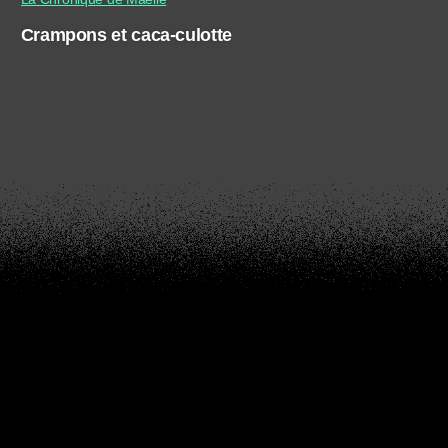
Crampons et caca-culotte