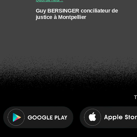
Guy BERSINGER conciliateur de
justice à Montpellier
T