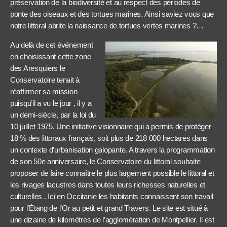
préservation de la biodiversité et au respect des périodes de
ponte des oiseaux et des tortues marines. Ainsi saviez vous que
notre littoral abrite la naissance de tortues vertes marines ?…
Au delà de cet événement
en choisissant cette zone
des Aresquiers le
Conservatoire tenait à
réaffirmer sa mission
puisqu’il a vu le jour , il y a
un demi-siècle, par la loi du
10 juillet 1975, Une initiative visionnaire qui a permis de protéger
18 % des littoraux français, soit plus de 218 000 hectares dans
un contexte d’urbanisation galopante. A travers la programmation
de son 50e anniversaire, le Conservatoire du littoral souhaite
proposer de faire connaître le plus largement possible le littoral et
les rivages lacustres dans toutes leurs richesses naturelles et
culturelles . Ici en Occitanie les habitants connaissent son travail
pour l’Étang de l’Or au petit et grand Travers. Le site est situé à
une dizaine de kilomètres de l’agglomération de Montpellier. Il est