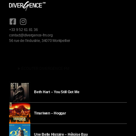
+33 9 52 61 81 36
contact@divergence-fm.org
56 rue de l'industrie, 34070 Montpellier
play_arrow
ÉCOUTER DIVERGENCE-FM
Beth Hart – You Still Got Me
Tinariwen – Hoggar
Une Belle Histoire – Héloïse Bay