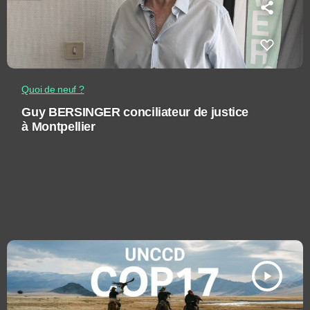
Quoi de neuf ?
Guy BERSINGER conciliateur de justice
à Montpellier
play_arrow