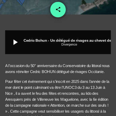
share
email
play_arrow
Cedric Bohun - Un délégué de rivages au chevet des 50 ans du Conservatoire
Divergence
A l’occasion du 50° anniversaire du Conservatoire du littoral nous
avons réinviter Cedric BOHUN délégué de rivages Occitanie.
Pour fêter cet événement qui s’inscrit en 2025 dans l’année de la
mer dont le point culminant va être l’UNOC3 du 3 au 13 Juin à
Nice , il a ouvert le feu des fêtes et rencontres, au lido des
Aresquiers près de Villeneuve les Maguelone, avec la 6e édition
de la campagne nationale « Attention, on marche sur des œufs !
» . Cette campagne veut sensibiliser les usagers du littoral à la