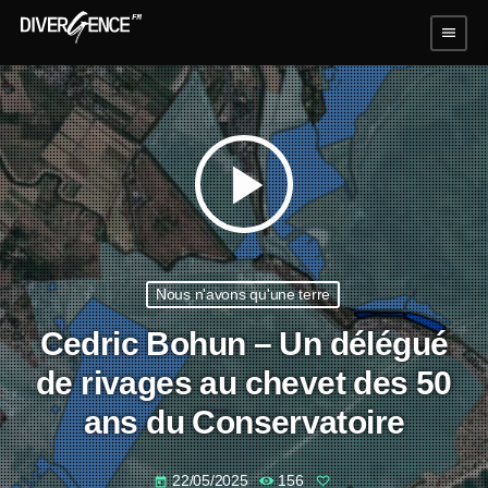
menu
play_arrow
Nous n'avons qu'une terre
Cedric Bohun – Un délégué
de rivages au chevet des 50
ans du Conservatoire
22/05/2025
156
today