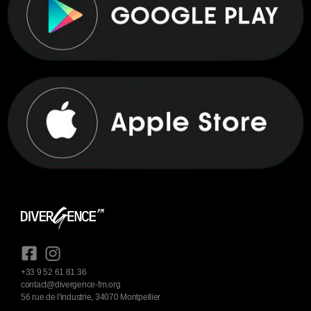
+33 9 52 61 81 36
contact@divergence-fm.org
56 rue de l'industrie, 34070 Montpellier