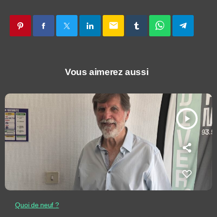
email
Vous aimerez aussi
play_arrow
Quoi de neuf ?