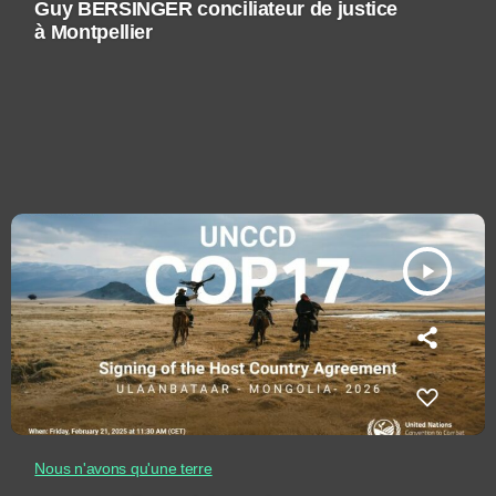
Guy BERSINGER conciliateur de justice
à Montpellier
play_arrow
Nous n'avons qu'une terre