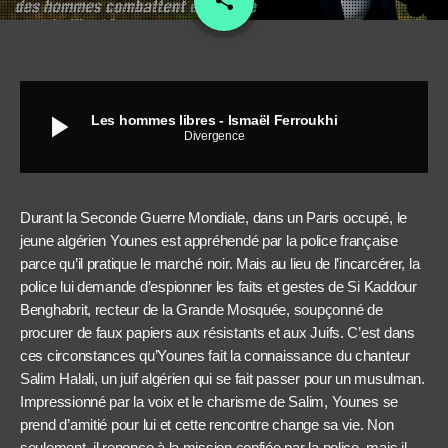
share
play_arrow
Les hommes libres - Ismaël Ferroukhi
Divergence
Durant la Seconde Guerre Mondiale, dans un Paris occupé, le
jeune algérien Younes est appréhendé par la police française
parce qu’il pratique le marché noir. Mais au lieu de l’incarcérer, la
police lui demande d’espionner les faits et gestes de Si Kaddour
Benghabrit, recteur de la Grande Mosquée, soupçonné de
procurer de faux papiers aux résistants et aux Juifs. C’est dans
ces circonstances qu’Younes fait la connaissance du chanteur
Salim Halali, un juif algérien qui se fait passer pour un musulman.
Impressionné par la voix et le charisme de Salim, Younes se
prend d’amitié pour lui et cette rencontre change sa vie. Non
seulement, il renonce à la mission confiée par la police, mais il