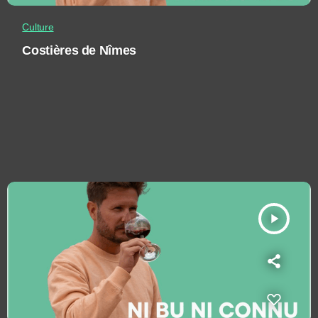
Culture
Costières de Nîmes
play_arrow