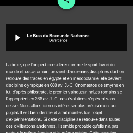
share
play_arrow
Le Bras du Boxeur de Narbonne
Divergence
La boxe, que l’on peut considérer comme le sport favori du
monde étrusco-romain, provient d’anciennes disciplines dont on
retrouve des traces en égypte et en mésopotamie. elle devient
discipline olympique en 688 av. J.-C. Onomastos de smyrne en
fut, d’après philostrate, le premier vainqueur. nnLes romains se
l’approprient en 366 av. J.-C. des évolutions s’opèrent sans
cesse. Nous allons ici nous intéresser plus précisément au
pugilat. Il est bien identifié et a fait maintes fois l’objet
d’expérimentations. Si cette discipline se retrouve dans toutes
ces civilisations anciennes, il semble probable qu’elle n’a pas
partout la même fonction et la même origine. Cette question