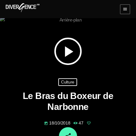
menu
play_arrow
Culture
Le Bras du Boxeur de
Narbonne
18/10/2018
47
today
email