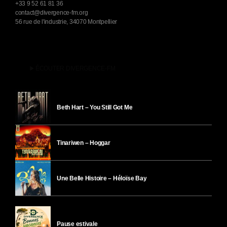
+33 9 52 61 81 36
contact@divergence-fm.org
56 rue de l'industrie, 34070 Montpellier
play_arrow
ÉCOUTER DIVERGENCE-FM
Beth Hart – You Still Got Me
Tinariwen – Hoggar
Une Belle Histoire – Héloïse Bay
Pause estivale