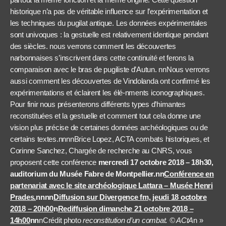
historique n’a pas de véritable influence sur l’expérimentation et
les techniques du pugilat antique. Les données expérimentales
sont univoques : la gestuelle est relativement identique pendant
des siècles. nous verrons comment les découvertes
narbonnaises s’inscrivent dans cette continuité et ferons la
comparaison avec le bras de pugiliste d’Autun. nnNous verrons
aussi comment les découvertes de Vindolanda ont confirmé les
expérimentations et éclairent les élé-nments iconographiques.
Pour finir nous présenterons différents types d’himantes
reconstituées et la gestuelle et comment tout cela donne une
vision plus précise de certaines données archéologiques ou de
certains textes.nnnnBrice Lopez, ACTA combats historiques, et
Corinne Sanchez, Chargée de recherche au CNRS,
vous
proposent cette conférence
mercredi 17 octobre 2018 – 18h30,
auditorium du Musée Fabre de Montpellier.nn
Conférence en
partenariat avec le site archéologique Lattara – Musée Henri
Prades.
nnnn
Diffusion sur Divergence fm, jeudi 18 octobre
2018 – 20h00
n
Rediffusion dimanche 21 octobre 2018 –
14h00
nn
nCrédit photo
reconstitution d’un combat. © ACtA
n »