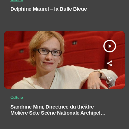
Delphine Maurel – la Bulle Bleue
play_arrow
Culture
Sandrine Mini, Directrice du théâtre
Molière Sète Scène Nationale Archipel
de Thau