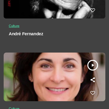
Culture
André Fernandez
play_arrow
Culture