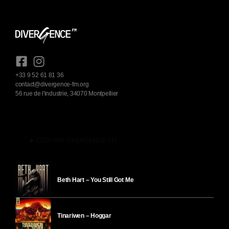
+33 9 52 61 81 36
contact@divergence-fm.org
56 rue de l'industrie, 34070 Montpellier
play_arrow
ÉCOUTER DIVERGENCE-FM
Beth Hart – You Still Got Me
Tinariwen – Hoggar