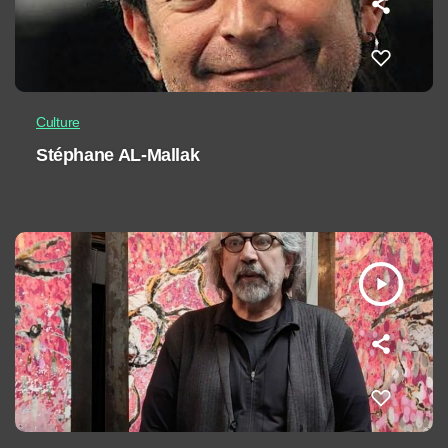
Culture
Stéphane AL-Mallak
play_arrow