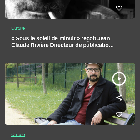
Culture
« Sous le soleil de minuit » reçoit Jean
Claude Rivière Directeur de publication
des éditions Ubik-Art
play_arrow
Culture