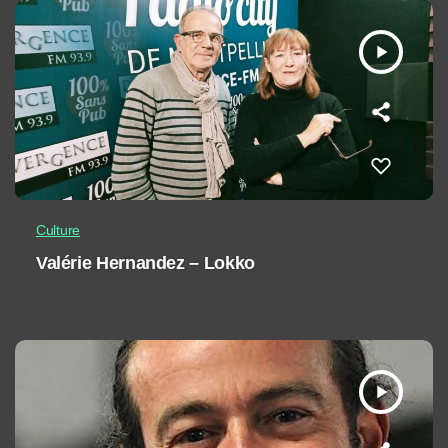
play_arrow
Culture
Valérie Hernandez – Lokko
play_arrow