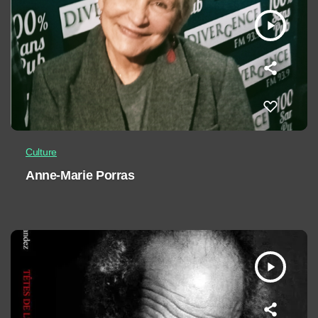
play_arrow
Culture
Anne-Marie Porras
play_arrow