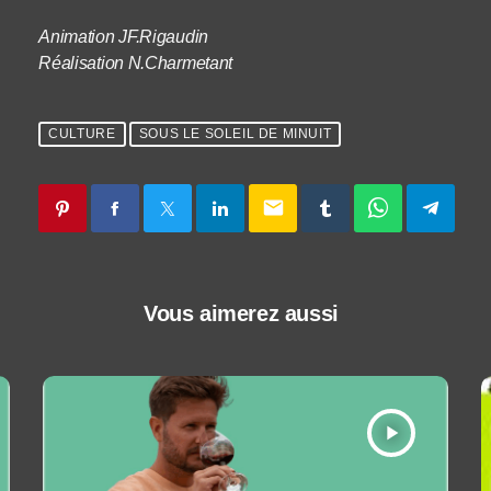
Animation JF.Rigaudin
Réalisation N.Charmetant
CULTURE
SOUS LE SOLEIL DE MINUIT
email
Vous aimerez aussi
play_arrow