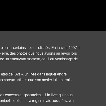
 ici certains de ses clichés. En janvier 1997, il
Ferré, des photos que nous avions pu revoir lors
avec un émouvant moment, celui du vernissage de
Têtes de l’Art », un livre dans lequel André
mbreux artistes que son métier lui a permis
 des concerts et spectacles… Un livre qui nous
tpellier et dans la région mais aussi à travers