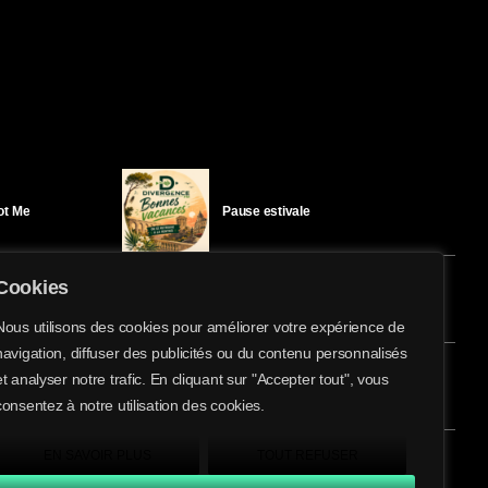
Got Me
Pause estivale
Cookies
Ici l’Ombre – mercredi 29 juillet
Nous utilisons des cookies pour améliorer votre expérience de
navigation, diffuser des publicités ou du contenu personnalisés
share
email
et analyser notre trafic. En cliquant sur "Accepter tout", vous
éloïse Bay
Ici l’Ombre – mardi 28 juillet
consentez à notre utilisation des cookies.
EN SAVOIR PLUS
TOUT REFUSER