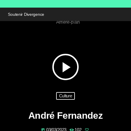
Soutenir Divergence
play_arrow
Culture
André Fernandez
03/03/2023
102
today