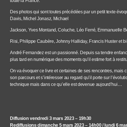
toute la France.
Des photos qui sont toutes précédées par un petit texte évoqu
Davis, Michel Jonasz, Michael
Jackson, Yves Montand, Coluche, Léo Ferré, Emmanuelle Bé
Risi, Philippe Caubère, Johnny Halliday, Francis Huster et 
André Fernandez est un passionné. Depuis sa tendre enfance, 
plus tard en numérique des moments qu’il estime fort à restitu
On va évoquer ce livre et certaines de ses rencontres, mais
son parcours et s’intéresser au regard qu’il porte sur l’évolu
technique mais dans ce qu’elle est devenue aujourd’hui…
Diffusion vendredi 3 mars 2023 – 19h30
Rediffusions dimanche 5 mars 2023 – 14h00 / lundi 6 ma