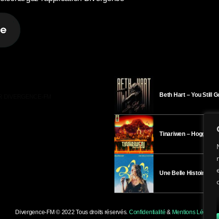
Beth Hart – You Still 
R DIVERGENCE-FM
Tinariwen – Hoggar
Une Belle Histoire – H
Divergence-FM © 2022 Tous droits réservés.
Confidentialité
&
Mentions Légales
.