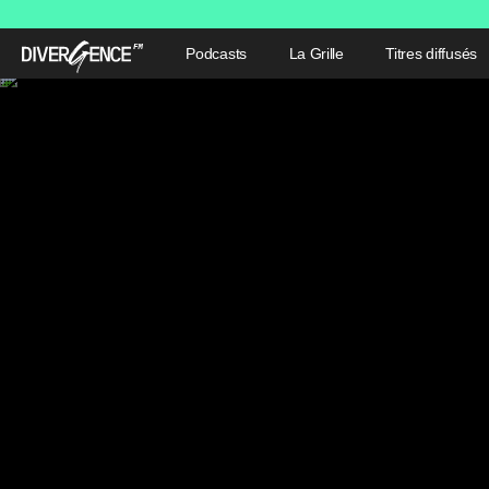
Podcasts
La Grille
Titres diffusés