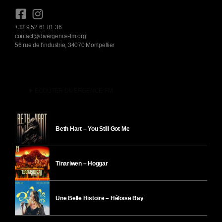
+33 9 52 61 81 36
contact@divergence-fm.org
56 rue de l'industrie, 34070 Montpellier
play_arrow
ÉCOUTER DIVERGENCE-FM
Beth Hart – You Still Got Me
Tinariwen – Hoggar
Une Belle Histoire – Héloïse Bay