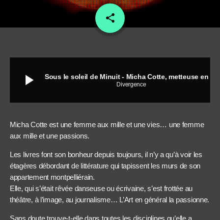
share
email
play_arrow
Sous le soleil de Minuit - Micha Cotte, metteuse en scène et réalisatrice
Divergence
Micha Cotte est une femme aux mille et une vies… une femme
aux mille et une passions.
Les livres font son bonheur depuis toujours, il n’y a qu’à voir les
étagères débordant de littérature qui tapissent les murs de son
appartement montpelliérain.
Elle, qui s’était rêvée danseuse ou écrivaine, s’est frottée au
théâtre, à l’image, au journalisme… L’Art en général la passionne.
Sans doute trouve-t-elle dans toutes les disciplines qu’elle a