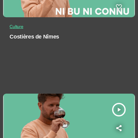
Culture
Costières de Nîmes
play_arrow