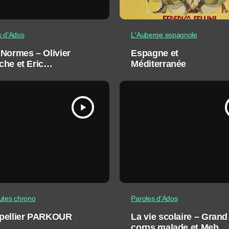
s d'Ados
L'Auberge espagnole
Normes – Olivier
Espagne et
he et Eric
Méditerranée
dano
play_arrow
utes chrono
Paroles d'Ados
pellier PARKOUR
La vie scolaire – Grand
corps malade et Mehdi