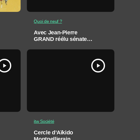
Quoi de neuf ?
Avec Jean-Pierre
GRAND réélu sénateur
(DVD) pour l’Hérault
play_arrow
play_arrow
itw Société
Cercle d’Aïkido
Montpellierain