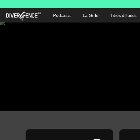
Podcasts
La Grille
Titres diffusés