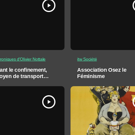
play_arrow
oniques d'Olivier Nottale
itw Société
nt le confinement,
Association Osez le
oyen de transport
Féminisme
 : le jet privé !
play_arrow