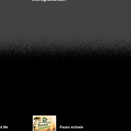
Got Me
Pause estivale