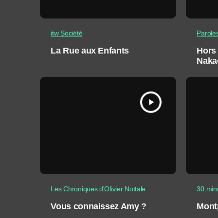
itw Société
Parole
La Rue aux Enfants
Hors 
Nakac
Tole
play_arrow
Les Chroniques d'Olivier Nottale
30 min
Vous connaissez Amy ?
Mont