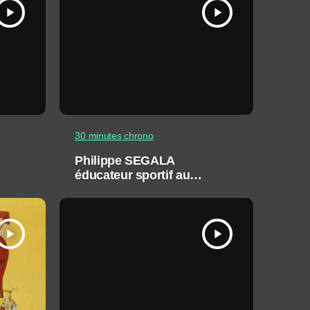
play_arrow
play_arrow
30 minutes chrono
Philippe SEGALA
éducateur sportif au
sein de l’Athlétic Club
Montpellier
play_arrow
play_arrow