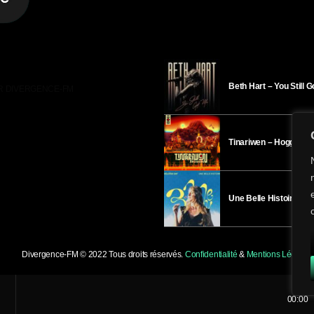
Beth Hart – You Still 
R DIVERGENCE-FM
Tinariwen – Hoggar
Une Belle Histoire – H
Divergence-FM © 2022 Tous droits réservés.
Confidentialité
&
Mentions Légales
.
00:00