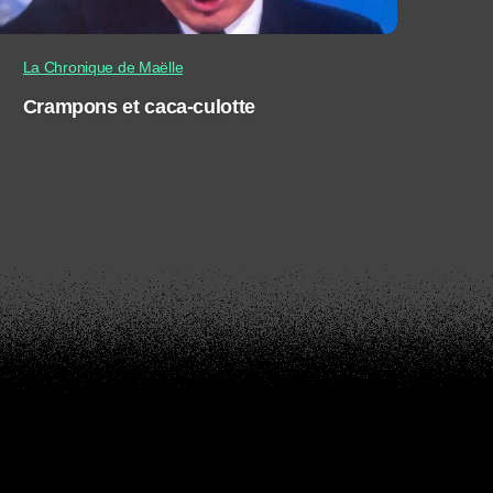
La Chronique de Maëlle
Crampons et caca-culotte