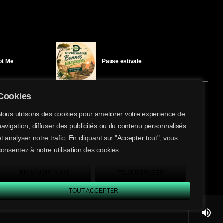
Got Me
Pause estivale
Cookies
Ici l’Ombre – mercredi 29 juillet
Nous utilisons des cookies pour améliorer votre expérience de
navigation, diffuser des publicités ou du contenu personnalisés
share
email
et analyser notre trafic. En cliquant sur "Accepter tout", vous
éloïse Bay
Ici l’Ombre – mardi 28 juillet
consentez à notre utilisation des cookies.
EN SAVOIR PLUS
TOUT REFUSER
TOUT ACCEPTER
volume_up