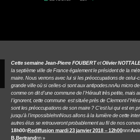
Cette semaine Jean-Pierre FOUBERT
et
Olivier NOTTAL
la septième ville de France également le président de la métro
maire. Nous verrons avec lui si les préoccupations de celui-
grande ville où si celles-ci sont aux antipodes.
n
nAu micro d
comme on dit d’une commune de l’Hérault très petite, mais au
l’ignorent, cette commune est située près de Clermont-l’Héra
sont les préoccupations de son maire ? C’est lui qui est en p
jusqu’à l’impossible!
n
nNous allons à la lumière de cette inte
autres élus se retrouveront probablement au fil de nos conve
18h00
n
Rediffusion mardi 23 janvier 2018 – 12h00
n
nn
Anim
B.Bertrand
n
n »