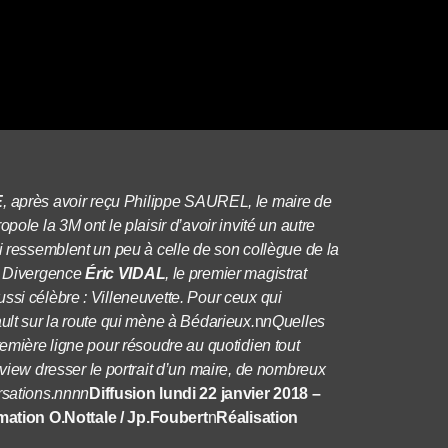
E
, après avoir reçu Philippe SAUREL, le maire de
pole la 3M ont le plaisir d’avoir invité un autre
ci ressemblent un peu à celle de son collègue de la
e Divergence
Éric VIDAL
, le premier magistrat
ssi célèbre : Villeneuvette. Pour ceux qui
ult sur la route qui mène à Bédarieux.
n
nQuelles
remière ligne pour résoudre au quotidien tout
rview dresser le portrait d’un maire, de nombreux
rsations.nnnn
Diffusion lundi 22 janvier 2018 –
ation O.Nottale / Jp.Foubert
n
Réalisation