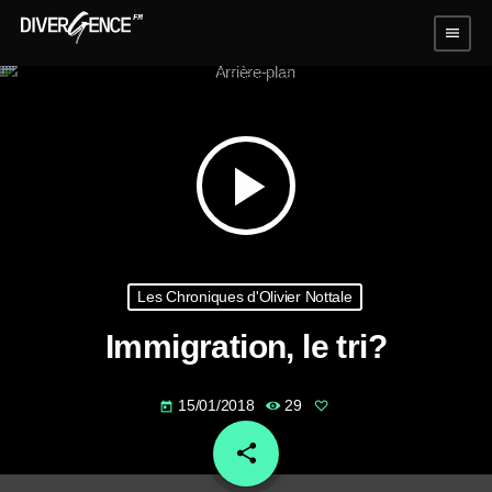
menu
play_arrow
Les Chroniques d'Olivier Nottale
Immigration, le tri?
15/01/2018
29
today
share
email