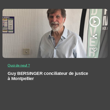
play_arrow
Quoi de neuf ?
Guy BERSINGER conciliateur de justice
à Montpellier