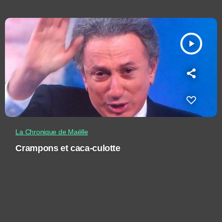
play_arrow
La Chronique de Maëlle
Crampons et caca-culotte