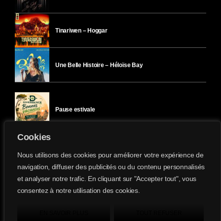
Tinariwen – Hoggar
Une Belle Histoire – Héloïse Bay
Pause estivale
Cookies
Ici l’Ombre – mercredi 29 juillet
Nous utilisons des cookies pour améliorer votre expérience de
navigation, diffuser des publicités ou du contenu personnalisés
et analyser notre trafic. En cliquant sur "Accepter tout", vous
Ici l’Ombre – mardi 28 juillet
consentez à notre utilisation des cookies.
Divergence-FM © 2022 Tous droits réservés.
Confidentialité
&
Mentions Légales
.
EN SAVOIR PLUS
TOUT REFUSER