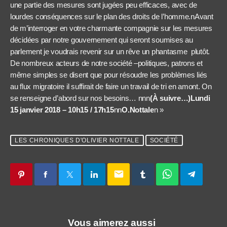
une partie des mesures sont jugées peu efficaces, avec de
lourdes conséquences sur le plan des droits de l’homme.nAvant
de m’interroger en votre charmante compagnie sur les mesures
décidées par notre gouvernement qui seront soumises au
parlement je voudrais revenir sur un rêve un phantasme plutôt.
De nombreux acteurs de notre société –politiques, patrons et
même simples se disent que pour résoudre les problèmes liés
au flux migratoire il suffirait de faire un travail de tri en amont. On
se renseigne d’abord sur nos besoins… nnn
(À suivre…)Lundi
15 janvier 2018 – 10h15 / 17h15
nn
O.Nottale
n »
LES CHRONIQUES D'OLIVIER NOTTALE
SOCIÉTÉ
email
Vous aimerez aussi