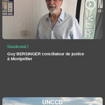
play_arrow
Quoi de neuf ?
Guy BERSINGER conciliateur de justice
à Montpellier