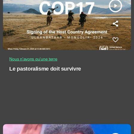
play_arrow
Nous n'avons qu'une terre
Le pastoralisme doit survivre