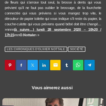
de fleurs qui s’arrose tout seul, la brosse à dents qui vous
prévient qu’il ne faut pas oublier le brossage, de la fourchette
connectée qui vous préviens si vous mangez trop vite, le
dérouleur de papier toilette qui vous indique s’il reste du papier, la
couche-culotte qui vous préviens quand bébé doit être changé…
»nnnn
(à suivre…) lundi 28 septembre 2020 – 10h20 /
17h15
nnn
O.Nottale
n »
LES CHRONIQUES D'OLIVIER NOTTALE
SOCIÉTÉ
email
Vous aimerez aussi