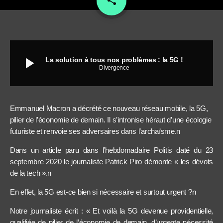
share
play_arrow
La solution à tous nos problèmes : la 5G !
Divergence
Emmanuel Macron a décrété ce nouveau réseau mobile, la 5G,
pilier de l’économie de demain. Il s’intronise héraut d’une écologie
futuriste et renvoie ses adversaires dans l’archaïsme.n
Dans un article paru dans l’hebdomadaire Politis daté du 23
septembre 2020 le journaliste Patrick Piro démonte « les dévots
de la tech ».n
En effet, la 5G est-ce bien si nécessaire et surtout urgent ?n
Notre journaliste écrit : « Et voilà la 5G devenue providentielle,
qualifiée de pilier de l’économie de demain, d’urgente nécessité