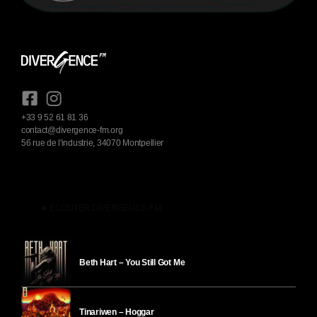
+33 9 52 61 81 36
contact@divergence-fm.org
56 rue de l'industrie, 34070 Montpellier
play_arrow
ÉCOUTER DIVERGENCE-FM
Beth Hart – You Still Got Me
Tinariwen – Hoggar