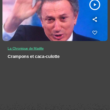
play_arrow
La Chronique de Maëlle
Crampons et caca-culotte