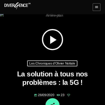
menu
play_arrow
Les Chroniques d'Olivier Nottale
La solution à tous nos
problèmes : la 5G !
28/09/2020
23
today
email