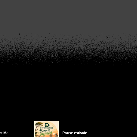
Got Me
Pause estivale