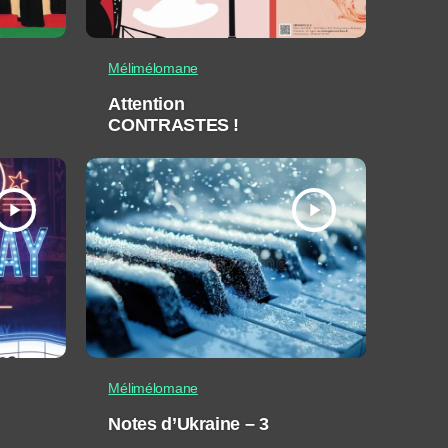
Mélimélomane
Attention
CONTRASTES !
play_arrow
play_arrow
Mélimélomane
Notes d’Ukraine – 3