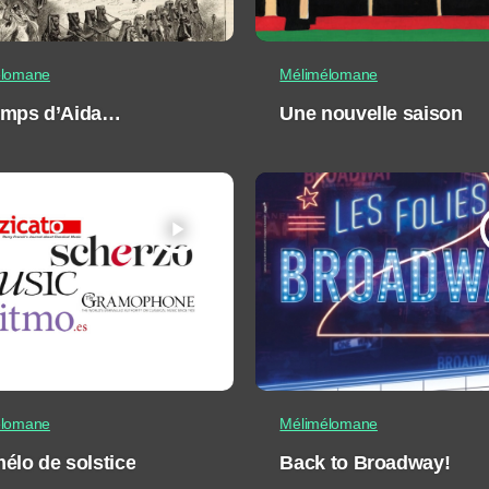
élomane
Mélimélomane
emps d’Aida…
Une nouvelle saison
play_arrow
élomane
Mélimélomane
élo de solstice
Back to Broadway!