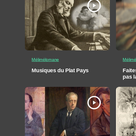
play_arrow
Mélimélomane
Mélim
Musiques du Plat Pays
Faite
pas l
play_arrow