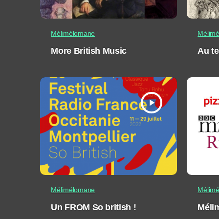
Mélimélomane
Mélim
More British Music
Au t
play_arrow
Mélimélomane
Mélim
Un FROM So british !
Mélim