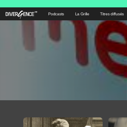
Podcasts
La Grille
Titres diffusés