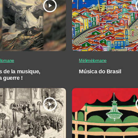
play_arrow
élomane
Mélimélomane
s de la musique,
Música do Brasil
a guerre !
play_arrow