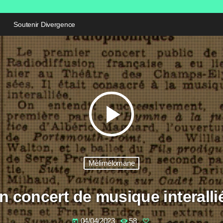
Soutenir Divergence
play_arrow
Mélimélomane
n concert de musique interalli
04/04/2023
58
today