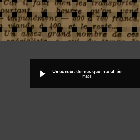
play_arrow
Un concert de musique interalliée
maos