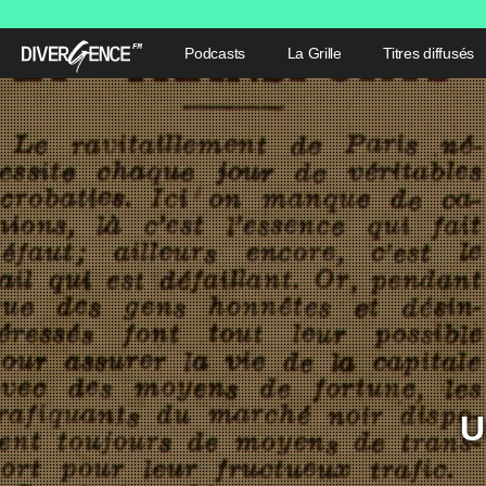
Podcasts
La Grille
Titres diffusés
U