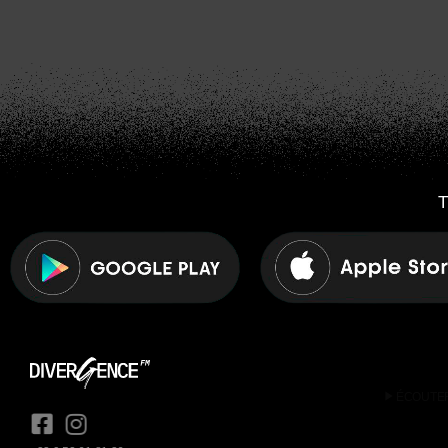
T
play_arrow
ÉCOUTE