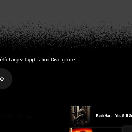
éléchargez l'application Divergence
Beth Hart – You Still 
R DIVERGENCE-FM