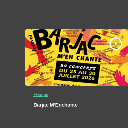
play_arrow
Musique
Barjac M’Enchante