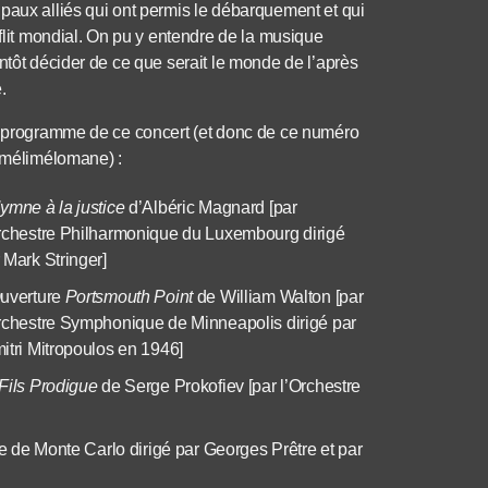
paux alliés qui ont permis le débarquement et qui
nflit mondial. On pu y entendre de la musique
ntôt décider de ce que serait le monde de l’après
.
programme de ce concert (et donc de ce numéro
mélimélomane) :
ymne à la justice
d’Albéric Magnard [par
rchestre Philharmonique du Luxembourg dirigé
 Mark Stringer]
uverture
Portsmouth Point
de William Walton [par
rchestre Symphonique de Minneapolis dirigé par
itri Mitropoulos en 1946]
Fils Prodigue
de Serge Prokofiev [par l’Orchestre
e de Monte Carlo dirigé par Georges Prêtre et par