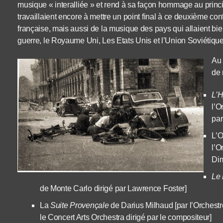
musique « interalliée » et rend à sa façon hommage au princi
travaillaient encore à mettre un point final à ce deuxième co
française, mais aussi de la musique des pays qui allaient bie
guerre, le Royaume Uni, Les Etats Unis et l’Union Soviétique
Au 
de 
L’H
l’O
par
L’O
l’O
Dim
Le 
de Monte Carlo dirigé par Lawrence Foster]
La
Suite Provençale
de Darius Milhaud [par l’Orchestr
le Concert Arts Orchestra dirigé par le compositeur]