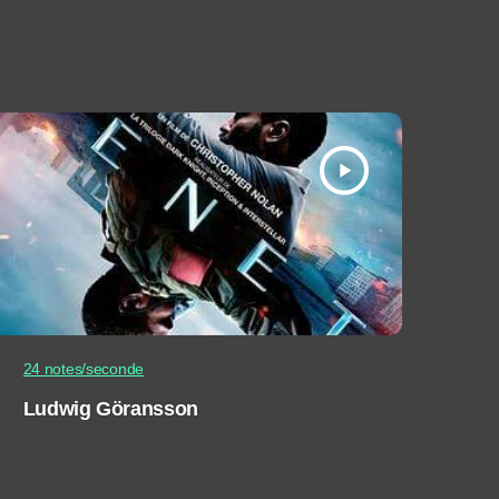
play_arrow
24 notes/seconde
Ludwig Göransson