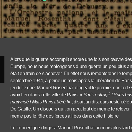
Alors que la guerre accomplit encore une fois son œuvre dest
Europe, nous nous replongeons d’une guerre un peu plus an
était en train de s’achever. En effet nous remonterons le tem
septembre 1944, à peine un mois après la libération de Paris,
jeudi, le chef Manuel Rosenthal dirigeait le premier concert
avoir lieu dans cette ville de Paris. «
Paris outragé ! Paris bris
martyrisé ! Mais Paris libéré !
« , disait un discours resté cél
De Gaulle. Un discours qui, on peut tout de même le relever,
même pas le rôle des forces alliées dans cette histoire.
Le concert que dirigera Manuel Rosenthal un mois plus tard