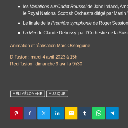
les
Variations sur Cadet Roussel
de John Ireland, Arn
le Royal National Scottish Orchestra dirigé par Martin 
Le finale de la
Première symphonie
de Roger Sessio
La Mer
de Claude Debussy [par l’Orchestre de la Sui
Animation et réalisation Marc Ossorguine
Diffusion : mardi 4 avril 2023 à 15h
Rediffusion : dimanche 9 avril à 9h30
MÉLIMÉLOMANE
MUSIQUE
email