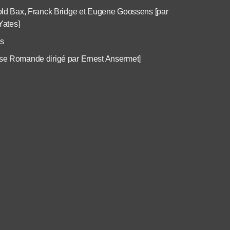
old Bax, Franck Bridge et Eugene Goossens [par
Yates]
ns
sse Romande dirigé par Ernest Ansermet]