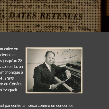
ructrice en
cienne qui
ps jusqu’au 28
 ce soir-là, un
 symphonique à
é ! Paris
èbre du Général
 n’évoquait
 est par contre annoncé comme un concert de