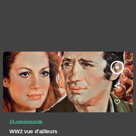
play_arrow
24 notes/seconde
WW2 vue d’ailleurs