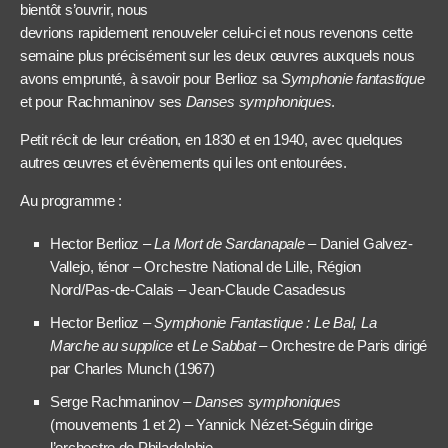
bientôt s’ouvrir, nous
devrions rapidement renouveler celui-ci et nous revenons cette
semaine plus précisément sur les deux œuvres auxquels nous
avons emprunté, à savoir pour Berlioz sa
Symphonie fantastique
et pour Rachmaninov ses
Danses symphoniques
.
Petit récit de leur création, en 1830 et en 1940, avec quelques
autres œuvres et évènements qui les ont entourées.
Au programme :
Hector Berlioz –
La Mort de Sardanapale
– Daniel Galvez-
Vallejo, ténor – Orchestre National de Lille, Région
Nord/Pas-de-Calais – Jean-Claude Casadesus
Hector Berlioz –
Symphonie Fantastique : Le Bal, La
Marche au supplice
et
Le Sabbat –
Orchestre de Paris dirigé
par Charles Munch (1967)
Serge Rachmaninov –
Danses symphoniques
(mouvements 1 et 2) – Yannick Nézet-Séguin dirige
l’orchestre de Philadelphie