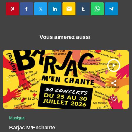
email
Vous aimerez aussi
play_arrow
Musique
Barjac M’Enchante