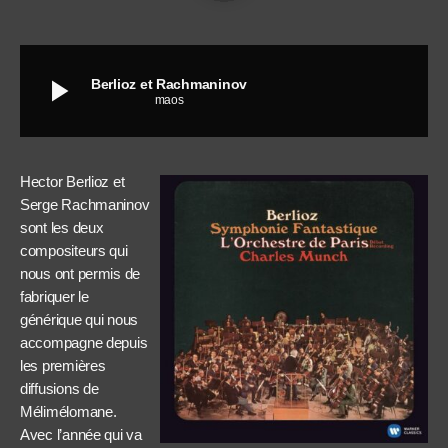
play_arrow
Berlioz et Rachmaninov
maos
Hector Berlioz et
Serge Rachmaninov
sont les deux
compositeurs qui
nous ont permis de
fabriquer le
générique qui nous
accompagne depuis
les premières
diffusions de
Mélimélomane.
Avec l’année qui va