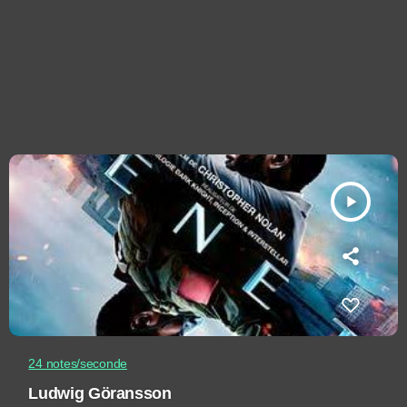
play_arrow
24 notes/seconde
Ludwig Göransson