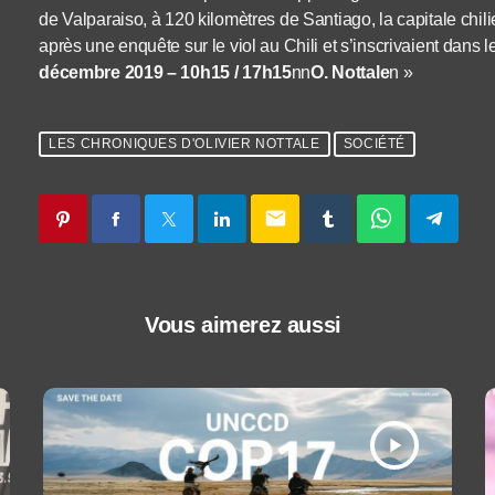
de Valparaiso, à 120 kilomètres de Santiago, la capitale ch
après une enquête sur le viol au Chili et s’inscrivaient dan
décembre 2019 – 10h15 / 17h15
nn
O. Nottale
n »
LES CHRONIQUES D'OLIVIER NOTTALE
SOCIÉTÉ
email
Vous aimerez aussi
play_arrow