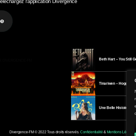
éléchargez l'application Divergence
Beth Hart – You Still 
R DIVERGENCE-FM
Tinariwen – Hoggar
Une Belle Histoire – H
Divergence-FM © 2022 Tous droits réservés.
Confidentialité
&
Mentions Légales
.