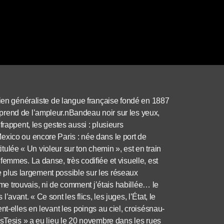
dien généraliste de langue française fondé en 1887
rend de l’ampleur.nBandeau noir sur les yeux,
frappent, les gestes aussi : plusieurs
exico ou encore Paris : née dans le port de
titulée « Un violeur sur ton chemin », est en train
emmes. La danse, très codifiée et visuelle, est
 le plus largement possible sur les réseaux
e me trouvais, ni de comment j’étais habillée… le
l’avant. « Ce sont les flics, les juges, l’État, le
nt-elles en levant les poings au ciel, croisésnau-
asTesis » a eu lieu le 20 novembre dans les rues