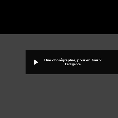
play_arrow
Une chorégraphie, pour en finir ?
Divergence