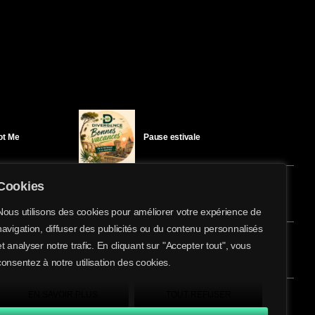
Got Me
Pause estivale
Cookies
Ici l’Ombre – mercredi 29 juillet
Nous utilisons des cookies pour améliorer votre expérience de
navigation, diffuser des publicités ou du contenu personnalisés
share
email
et analyser notre trafic. En cliquant sur "Accepter tout", vous
éloïse Bay
Ici l’Ombre – mardi 28 juillet
consentez à notre utilisation des cookies.
EN SAVOIR PLUS
TOUT REFUSER