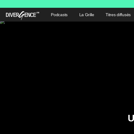
Podcasts
La Grille
Titres diffusés
U