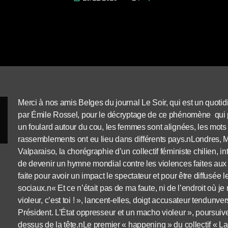
Merci à nos amis Belges du journal Le Soir, qui est un quoti
par Émile Rossel, pour le décryptage de ce phénomène qui p
un foulard autour du cou, les femmes sont alignées, les mots 
rassemblements ont eu lieu dans différents pays.n
Londres, M
Valparaiso, la chorégraphie d’un collectif féministe chilien, in
de devenir un hymne mondial contre les violences faites aux f
faite pour avoir un impact le spectateur et pour être diffusée
sociaux.
n« Et ce n’était pas de ma faute, ni de l’endroit où j
violeur, c’est toi ! », lancent-elles, doigt accusateur tendunvers 
Président. L’État oppresseur et un macho violeur », poursuive
dessus de la tête.nLe premier « happening » du collectif « L