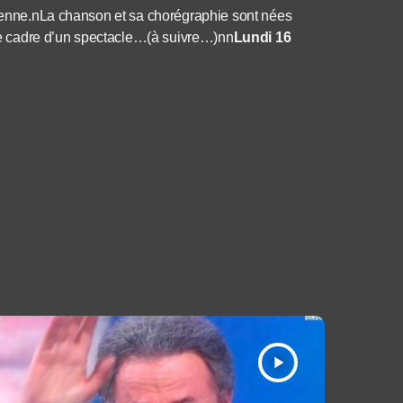
ilienne.nLa chanson et sa chorégraphie sont nées
s le cadre d’un spectacle…(à suivre…)nn
Lundi 16
play_arrow