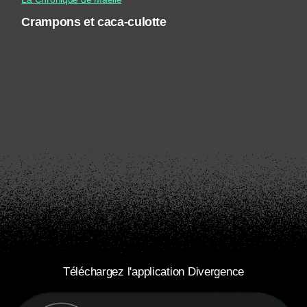
Crampons et caca-culotte
Téléchargez l'application Divergence