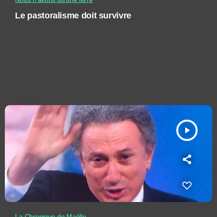
Le pastoralisme doit survivre
play_arrow
La Chronique de Maëlle