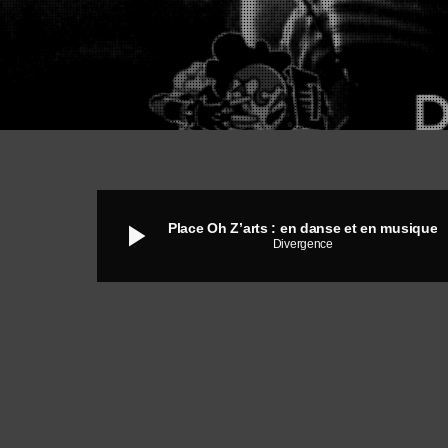
play_arrow
Place Oh Z’arts : en danse et en musique
Divergence