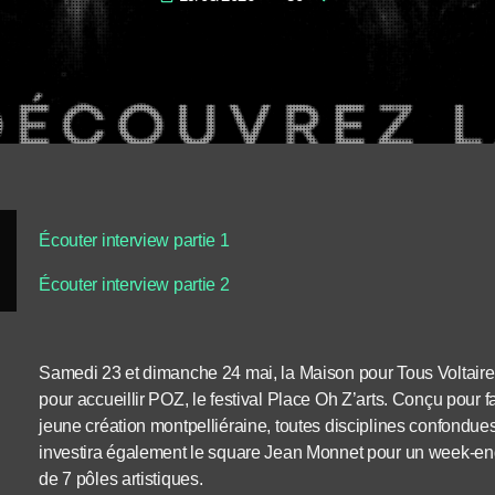
Écouter interview partie 1
Écouter interview partie 2
Samedi 23 et dimanche 24 mai, la Maison pour Tous Voltaire
pour accueillir POZ, le festival Place Oh Z’arts. Conçu pour fa
jeune création montpelliéraine, toutes disciplines confondue
investira également le square Jean Monnet pour un week-end
de 7 pôles artistiques.