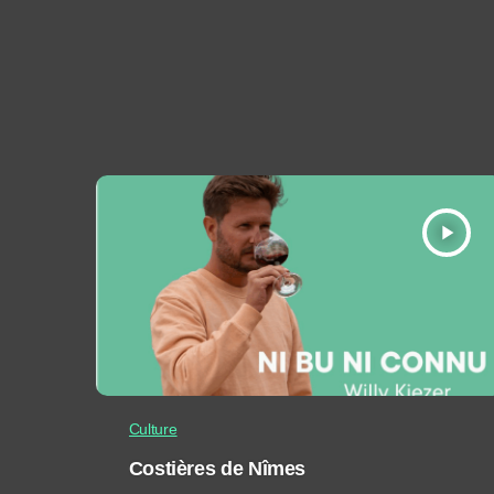
play_arrow
Culture
Costières de Nîmes