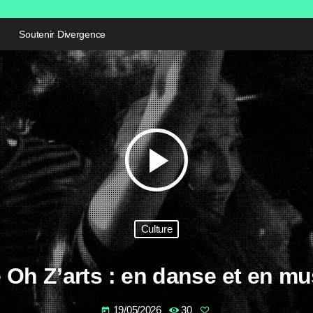
Soutenir Divergence
play_arrow
Culture
 Oh Z’arts : en danse et en m
19/05/2026
30
today