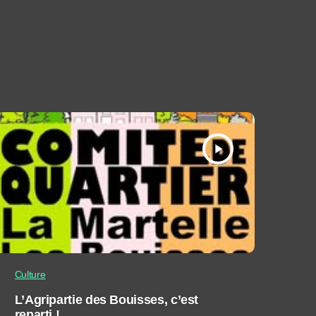
play_arrow
Culture
L’Agripartie des Bouisses, c’est
reparti !