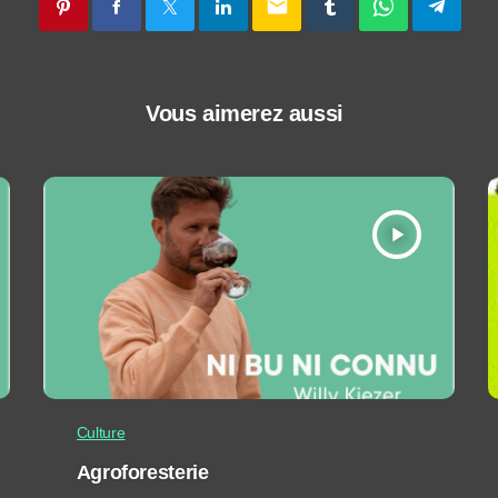
email
Vous aimerez aussi
play_arrow
Culture
Agroforesterie