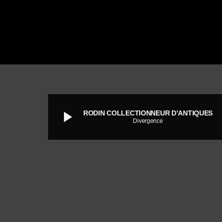
play_arrow
RODIN COLLECTIONNEUR D’ANTIQUES
Divergence