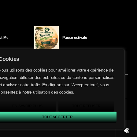
Got Me
Pause estivale
Cookies
Ici l’Ombre – mercredi 29 juillet
Nous utilisons des cookies pour améliorer votre expérience de
navigation, diffuser des publicités ou du contenu personnalisés
share
email
et analyser notre trafic. En cliquant sur "Accepter tout", vous
éloïse Bay
Ici l’Ombre – mardi 28 juillet
consentez à notre utilisation des cookies.
EN SAVOIR PLUS
TOUT REFUSER
TOUT ACCEPTER
volume_up