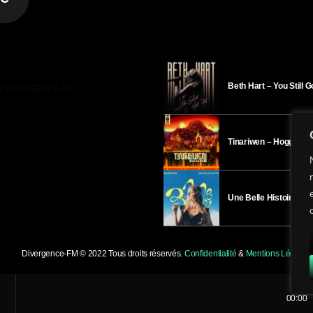
Beth Hart – You Still 
R DIVERGENCE-FM
Tinariwen – Hoggar
Une Belle Histoire – H
Divergence-FM © 2022 Tous droits réservés.
Confidentialité
&
Mentions Légales
.
00:00