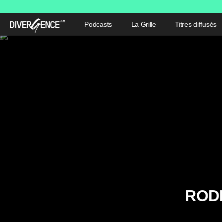
Podcasts
La Grille
Titres diffusés
ROD