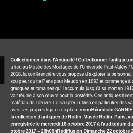
Collectionner dans l’Antiquité / Collectionner l’antique.n
a lieu au Musée des Moulages de l’Université Paul-Valéry / 
2018, la conférencière vous propose d’explorer la personnali
sculpteur quitta Paris pour Meudon en 1893 et commença à co
grecques et romaines qu’il accumula jusqu’à sa mort en 1917. Il
voir réunie à son œuvre pour la postérité. Ces antiques fure
matériau de l’œuvre. Le sculpteur utilisa en particulier de
avec ses propres figures en plâtre.
nnnnBénédicte GARNIER,
la collection d’antiques de Rodin, Musée Rodin, Paris,
enregistrée le mercredi 18 octobre 2017 à l’auditorium 
otobre 2017 – 20h00
n
Rediffusion Dimanche 22 octobre 