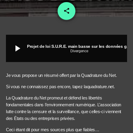
share
email
play_arrow
Projet de loi S.U.R.E. main basse sur les données génétiques par la police !
Divergence
Je vous propose un résumé offert par la Quadrature du Net.
Si vous ne connaissez pas encore, tapez laquadrature.net.
La Quadrature du Net promeut et défend les libertés
fondamentales dans l’environnement numérique. L’association
lutte contre la censure et la surveillance, que celles-ci viennent
des États ou des entreprises privées.
Ceci étant dit pour mes sources plus que fiables…