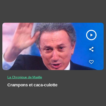
play_arrow
La Chronique de Maëlle
Crampons et caca-culotte