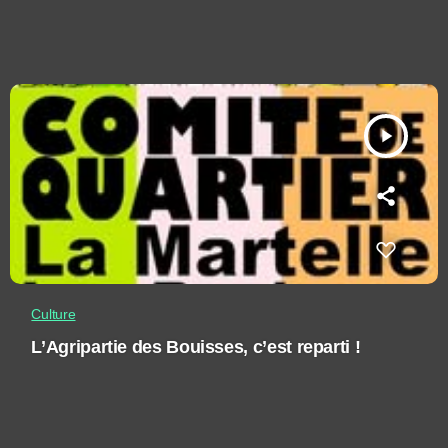
play_arrow
Culture
L’Agripartie des Bouisses, c’est reparti !