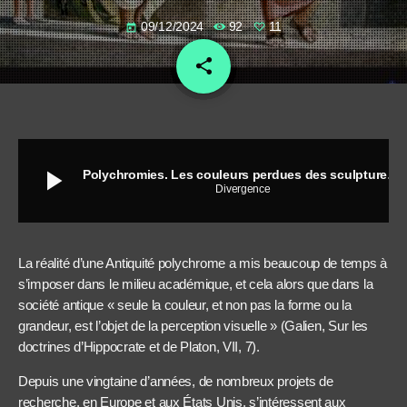
09/12/2024
92
11
today
share
email
11
play_arrow
Polychromies. Les couleurs perdues des sculptures de l'Antiquité : matérialité, technique et perception
Divergence
La réalité d’une Antiquité polychrome a mis beaucoup de temps à
s’imposer dans le milieu académique, et cela alors que dans la
société antique « seule la couleur, et non pas la forme ou la
grandeur, est l’objet de la perception visuelle » (Galien, Sur les
doctrines d’Hippocrate et de Platon, VII, 7).
Depuis une vingtaine d’années, de nombreux projets de
recherche, en Europe et aux États Unis, s’intéressent aux