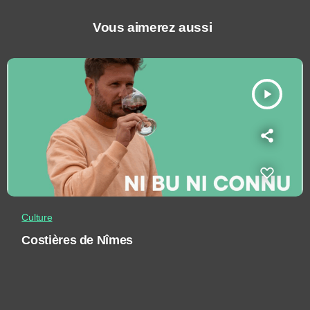
Vous aimerez aussi
play_arrow
Culture
Costières de Nîmes