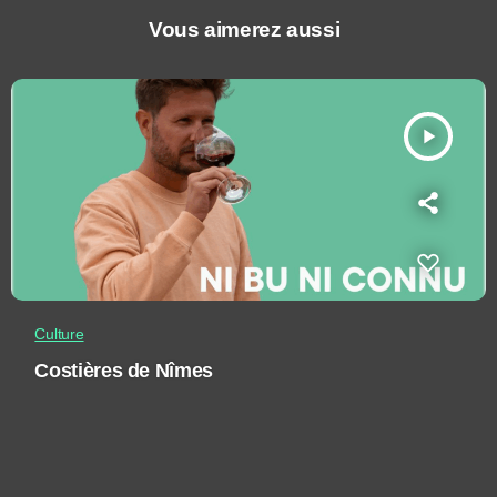
Vous aimerez aussi
play_arrow
Culture
Costières de Nîmes