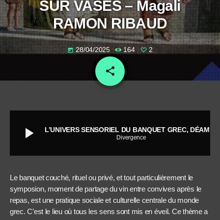
SUR VASES – Magali
RAMON RIBAUD
28/04/2025
164
2
today
share
email
2
play_arrow
L’UNIVERS SENSORIEL DU BANQUET GREC, DÉAMBULATION À TRAVERS LES IMAGES SUR VASES - Magali RAMON RIBAUD
Divergence
Le banquet couché, rituel ou privé, et tout particulièrement le
symposion, moment de partage du vin entre convives après le
repas, est une pratique sociale et culturelle centrale du monde
grec. C’est le lieu où tous les sens sont mis en éveil. Ce thème a