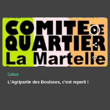
play_arrow
Culture
L’Agripartie des Bouisses, c’est reparti !