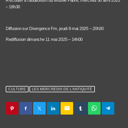
À écouter à l’auditorium du Musée Fabre, mercredi 30 avril 2025
– 18h30
Diffusion sur Divergence Fm, jeudi 8 mai 2025 – 20h30
Rediffusion dimanche 11 mai 2025 – 14h00
CULTURE
LES MERCREDIS DE L'ANTIQUITÉ
email