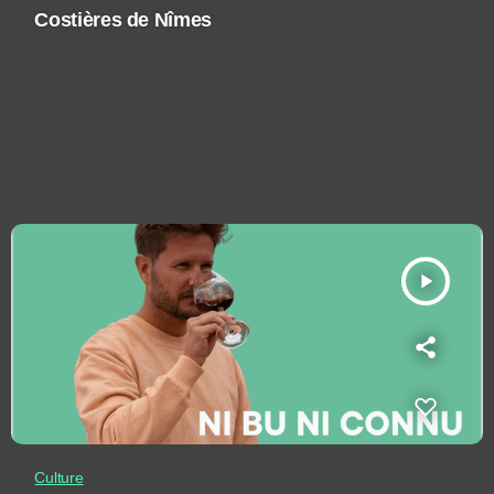
Costières de Nîmes
play_arrow
Culture