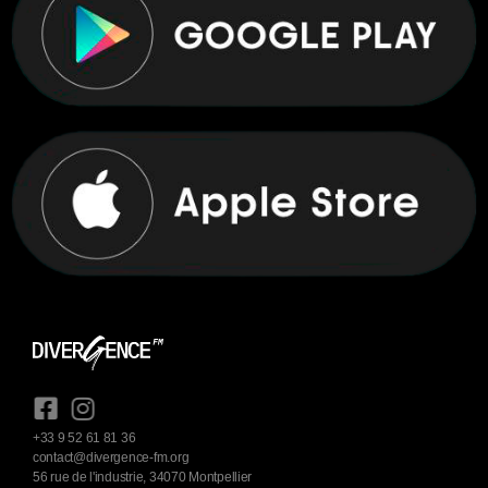
+33 9 52 61 81 36
contact@divergence-fm.org
56 rue de l'industrie, 34070 Montpellier