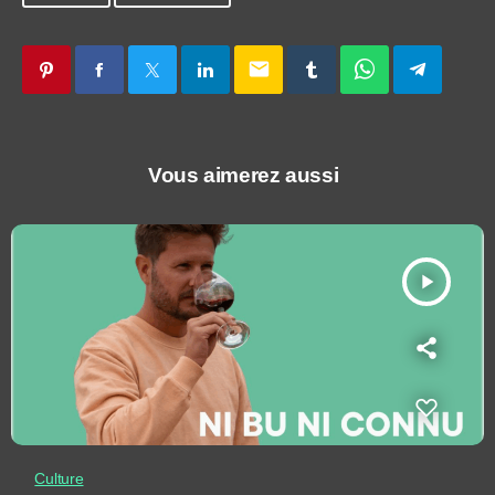
email
Vous aimerez aussi
play_arrow
Culture