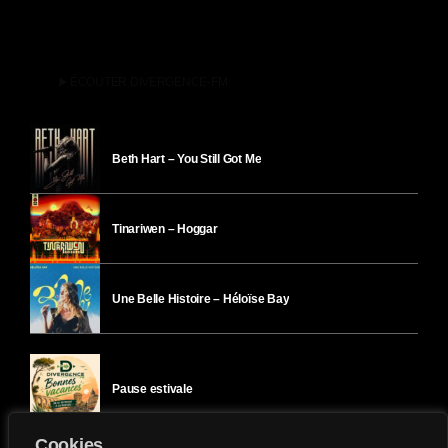
play_arrow
ÉCOUTER DIVERGENCE-FM
Beth Hart – You Still Got Me
Tinariwen – Hoggar
Une Belle Histoire – Héloïse Bay
Pause estivale
Cookies