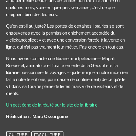
a pu permettre depuis des décennies pourrait être annulé en
quelques mois, voire en quelques semaines, c’est ce que
craignent bien des lecteurs.
Qu’en est-il au juste? Les portes de certaines librairies se sont
entrouvertes avec la permission chichement accordée du
« clickandcollect » et avec une conversion forcée à la vente en
ligne, qui n’ai pas vraiment leur métier. Pas encore en tout cas.
Nous avons contacté une libraire montpeliéraine – Magali
Brieussel, animatrice et libraire émérite de la Géosphère, la
librairie passionnée de voyages – qui témoigne à notre micro (en
fait à notre téléphone, pour cause de confinement) de ce qu’elle
vit dans sa librairie pleine de livres mais vide de visiteurs et de
clients.
Un petit écho de la réalité sur le site de la librairie.
Réalisa
tion : Marc Ossorguine
CULTURE
ITW CULTURE