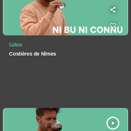
Culture
Costières de Nîmes
play_arrow