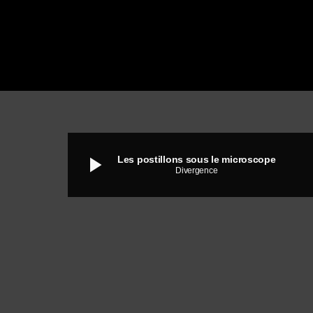
play_arrow
Les postillons sous le microscope
Divergence