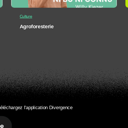
Culture
Agroforesterie
éléchargez l'application Divergence