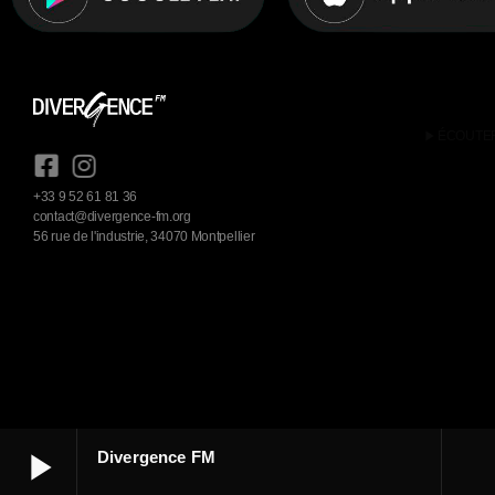
play_arrow
ÉCOUTE
+33 9 52 61 81 36
contact@divergence-fm.org
56 rue de l'industrie, 34070 Montpellier
play_arrow
Divergence FM