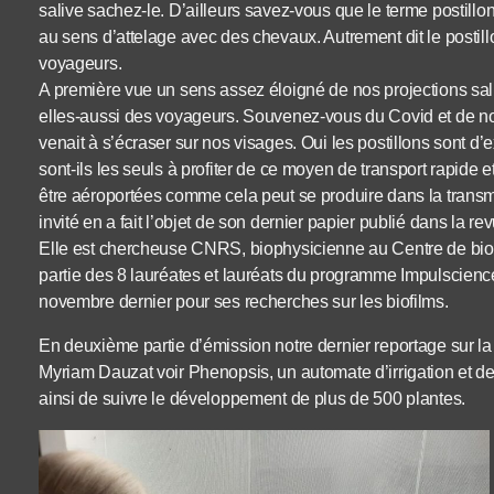
salive sachez-le. D’ailleurs savez-vous que le terme postillon 
au sens d’attelage avec des chevaux. Autrement dit le postillo
voyageurs.
A première vue un sens assez éloigné de nos projections saliv
elles-aussi des voyageurs. Souvenez-vous du Covid et de 
venait à s’écraser sur nos visages. Oui les postillons sont d’e
sont-ils les seuls à profiter de ce moyen de transport rapide e
être aéroportées comme cela peut se produire dans la transm
invité en a fait l’objet de son dernier papier publié dans la r
Elle est chercheuse CNRS, biophysicienne au Centre de biolog
partie des 8 lauréates et lauréats du programme Impulscienc
novembre dernier pour ses recherches sur les biofilms.
En deuxième partie d’émission notre dernier reportage su
Myriam Dauzat voir Phenopsis, un automate d’irrigation et d
ainsi de suivre le développement de plus de 500 plantes.