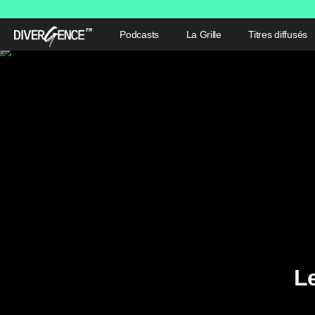
Podcasts
La Grille
Titres diffusés
L