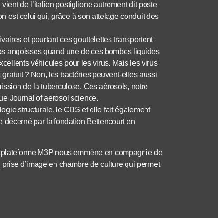
vient de l’italien postiglione autrement dit poste
n est celui qui, grâce à son attelage conduit des
aires et pourtant ces gouttelettes transportent
nos angoisses quand une de ces bombes liquides
xcellents véhicules pour les virus. Mais les virus
t gratuit ? Non, les bactéries peuvent-elles aussi
ission de la tuberculose. Ces aérosols, notre
evue Journal of aerosol science.
ie structurale, le CBS et elle fait également
e décerné par la fondation Bettencourt en
r la plateforme M3P nous emmène en compagnie de
e prise d’image en chambre de culture qui permet