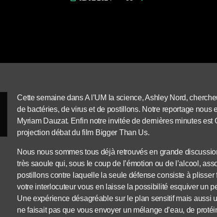
Cette semaine dans A l’UM la science, Ashley Nord, chercheu
de bactéries, de virus et de postillons. Notre reportage nou
Myriam Dauzat. Enfin notre invitée de dernières minutes est
projection débat du film Bigger Than Us.
Nous nous sommes tous déjà retrouvés en grande discussion 
très saoule qui, sous le coup de l’émotion ou de l’alcool, as
postillons contre laquelle la seule défense consiste à plisser 
votre interlocuteur vous en laisse la possibilité esquiver un p
Une expérience désagréable sur le plan sensitif mais aussi u
ne faisait pas que vous envoyer un mélange d’eau, de protéin