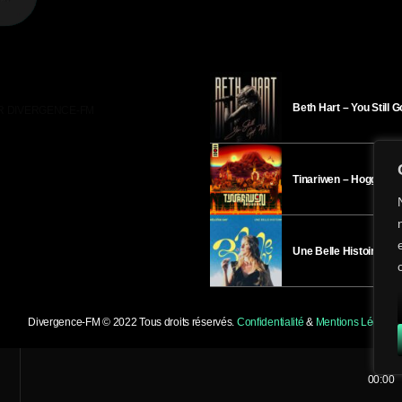
Beth Hart – You Still 
R DIVERGENCE-FM
Tinariwen – Hoggar
Une Belle Histoire – H
Divergence-FM © 2022 Tous droits réservés.
Confidentialité
&
Mentions Légales
.
00:00