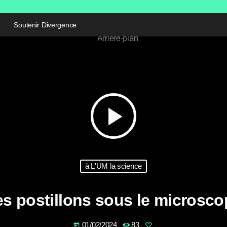
Soutenir Divergence
play_arrow
à L'UM la science
es postillons sous le microsco
01/02/2024
83
today