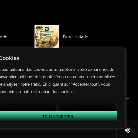
Got Me
Pause estivale
Cookies
Ici l’Ombre – mercredi 29 juillet
Nous utilisons des cookies pour améliorer votre expérience de
navigation, diffuser des publicités ou du contenu personnalisés
share
email
et analyser notre trafic. En cliquant sur "Accepter tout", vous
éloïse Bay
Ici l’Ombre – mardi 28 juillet
consentez à notre utilisation des cookies.
EN SAVOIR PLUS
TOUT REFUSER
TOUT ACCEPTER
volume_up