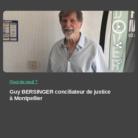
play_arrow
Quoi de neuf ?
Guy BERSINGER conciliateur de justice
à Montpellier