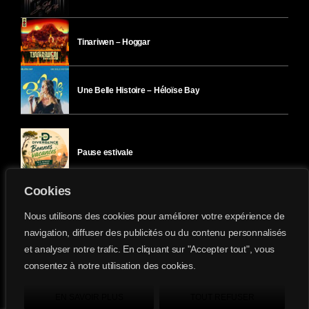
Tinariwen – Hoggar
Une Belle Histoire – Héloïse Bay
Pause estivale
Cookies
Ici l’Ombre – mercredi 29 juillet
Nous utilisons des cookies pour améliorer votre expérience de
navigation, diffuser des publicités ou du contenu personnalisés
et analyser notre trafic. En cliquant sur "Accepter tout", vous
Ici l’Ombre – mardi 28 juillet
consentez à notre utilisation des cookies.
Divergence-FM © 2022 Tous droits réservés.
Confidentialité
&
Mentions Légales
.
EN SAVOIR PLUS
TOUT REFUSER