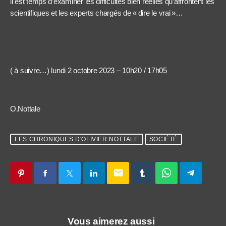
il est temps d’examiner les difficultés bien réelles qu’affrontent les
scientifiques et les experts chargés de « dire le vrai »…
( à suivre…) lundi 2 octobre 2023 – 10h20 / 17h05
O.Nottale
LES CHRONIQUES D'OLIVIER NOTTALE
SOCIÉTÉ
email
Vous aimerez aussi