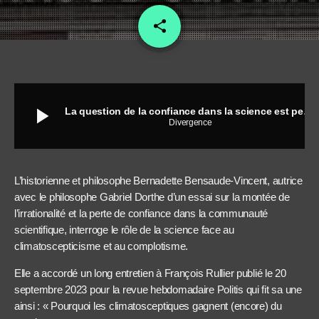
share
email
play_arrow
La question de la confiance dans la science est peut-être déjà dépassée
Divergence
L’historienne et philosophe Bernadette Bensaude-Vincent, autrice
avec le philosophe Gabriel Dorthe d’un essai sur la montée de
l’irrationalité et la perte de confiance dans la communauté
scientifique, interroge le rôle de la science face au
climatoscepticisme et au complotisme.
Elle a accordé un long entretien à François Rullier publié le 20
septembre 2023 pour la revue hebdomadaire Politis qui fit sa une
ainsi : « Pourquoi les climatosceptiques gagnent (encore) du