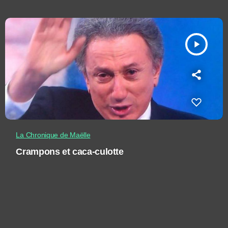
play_arrow
La Chronique de Maëlle
Crampons et caca-culotte