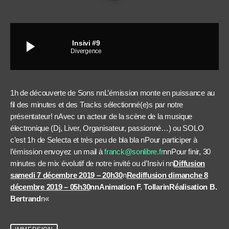
play_arrow
Insivi #9
Divergence
1h de découverte de Sons
nn
L’émission monte en puissance au
fil des minutes et des Tracks sélectionné(e)s par notre
présentateur!
n
Avec un acteur de la scène de la musique
électronique (Dj, Liver, Organisateur, passionné…) ou SOLO
c’est 1h de Selecta et très peu de bla bla
n
Pour participer à
l’émission envoyez un mail à
franck@sonlibre.fr
nn
Pour finir, 30
minutes de mix évolutif de notre invité ou d’Insivi
nn
Diffusion
samedi 7 décembre 2019 – 20h30
n
Rediffusion dimanche 8
décembre 2019 – 05h30
nn
Animation F. Tollari
nRéalisation B.
Bertrand
n
«