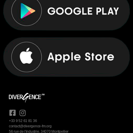
+33 9 52 61 81 36
contact@divergence-fm.org
56 rue de l'industrie, 34070 Montpellier