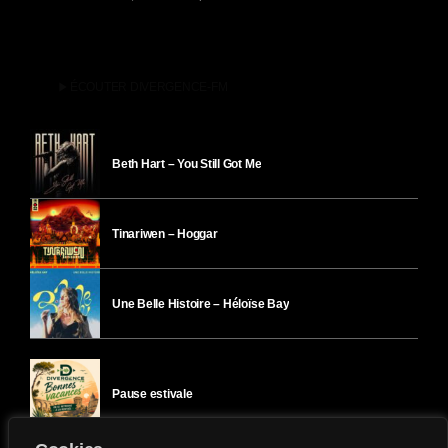
play_arrow
ÉCOUTER DIVERGENCE-FM
Beth Hart – You Still Got Me
Tinariwen – Hoggar
Une Belle Histoire – Héloïse Bay
Pause estivale