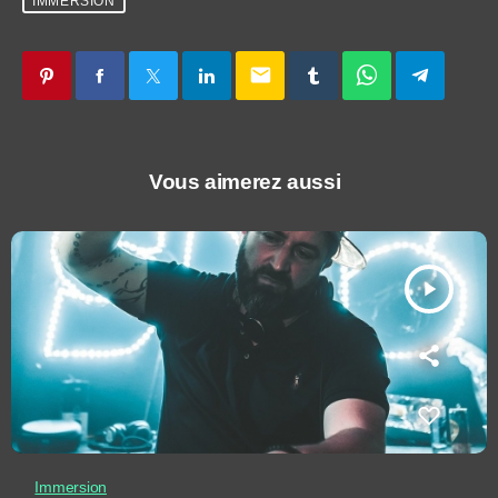
IMMERSION
email
Vous aimerez aussi
play_arrow
Immersion