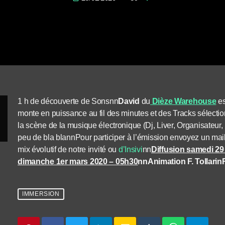
1 h de découverte de Sons
nn
David
du
Dièze Warehouse
es
monte en puissance au fil des minutes et des Tracks sélectio
la scène de la musique électronique (Dj, Liver, Organisateur
peu de bla bla
nn
Pour participer à l’émission envoyez un mai
mix évolutif de notre invité ou
d’Insivi
nn
Diffusion samedi 29 
dimanche 1er mars 2020 – 05h30
nn
Animation F. Tollari
nR
IMMERSION