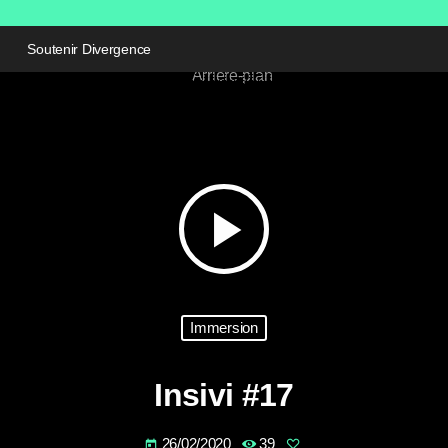
Soutenir Divergence
play_arrow
Immersion
Insivi #17
26/02/2020
39
today