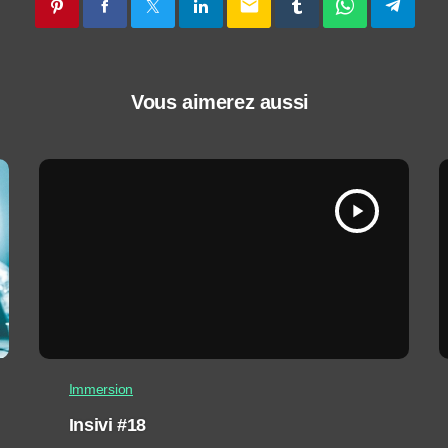
email
Vous aimerez aussi
play_arrow
Immersion
Insivi #18