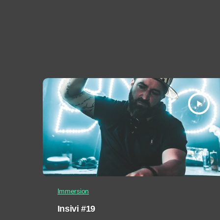
play_arrow
Immersion
Insivi #19