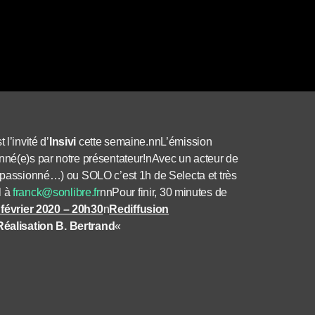
t l’invité d’
Insivi
cette semaine.
nn
L’émission
nné(e)s par notre présentateur!
n
Avec un acteur de
, passionné…) ou SOLO c’est 1h de Selecta et très
l à
franck@sonlibre.fr
nn
Pour finir, 30 minutes de
février 2020 – 20h30
n
Rediffusion
éalisation B. Bertrand
«