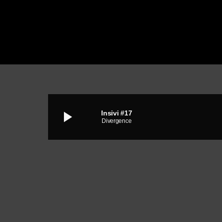
play_arrow
Insivi #17
Divergence