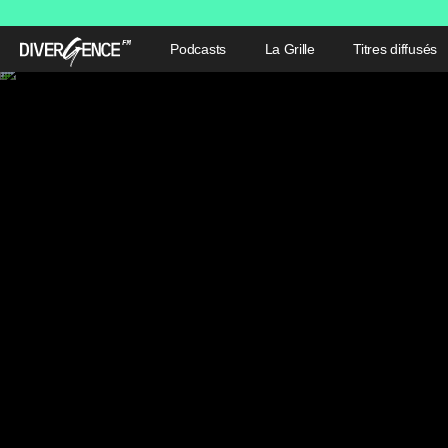
Podcasts
La Grille
Titres diffusés