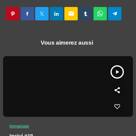
email
Vous aimerez aussi
play_arrow
Immersion