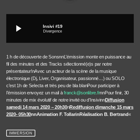
play_arrow
Insivi #19
Divergence
1 h de découverte de Sons
nn
L’émission monte en puissance au
fil des minutes et des Tracks sélectionné(e)s par notre
présentateur!
n
Avec un acteur de la scène de la musique
électronique (Dj, Liver, Organisateur, passionné…) ou SOLO
c’est 1h de Selecta et très peu de bla bla
n
Pour participer à
l’émission envoyez un mail à
franck@sonlibre.fr
nn
Pour finir, 30
minutes de mix évolutif de notre invité ou d’Insivi
nn
Diffusion
samedi 14 mars 2020 – 20h30
n
Rediffusion dimanche 15 mars
2020- 05h30
nn
Animation F. Tollari
nRéalisation B. Bertrand
«
IMMERSION