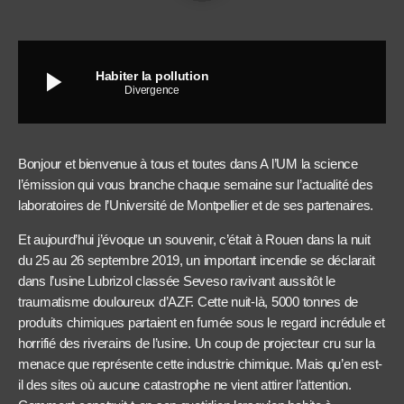
play_arrow
Habiter la pollution
Divergence
Bonjour et bienvenue à tous et toutes dans A l’UM la science
l’émission qui vous branche chaque semaine sur l’actualité des
laboratoires de l’Université de Montpellier et de ses partenaires.
Et aujourd’hui j’évoque un souvenir, c’était à Rouen dans la nuit
du 25 au 26 septembre 2019, un important incendie se déclarait
dans l’usine Lubrizol classée Seveso ravivant aussitôt le
traumatisme douloureux d’AZF. Cette nuit-là, 5000 tonnes de
produits chimiques partaient en fumée sous le regard incrédule et
horrifié des riverains de l’usine. Un coup de projecteur cru sur la
menace que représente cette industrie chimique. Mais qu’en est-
il des sites où aucune catastrophe ne vient attirer l’attention.