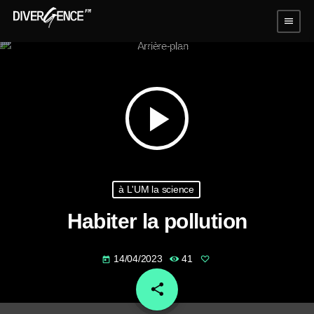
menu
play_arrow
à L'UM la science
Habiter la pollution
14/04/2023
41
today
share
email