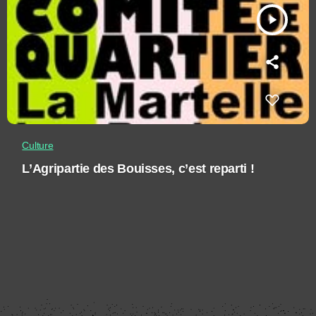
play_arrow
Culture
L’Agripartie des Bouisses, c’est reparti !