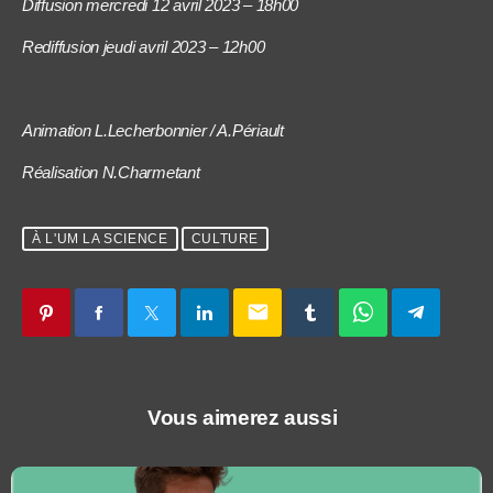
Diffusion mercredi 12 avril 2023 – 18h00
Rediffusion jeudi avril 2023 – 12h00
Animation L.Lecherbonnier / A.Périault
Réalisation N.Charmetant
À L'UM LA SCIENCE
CULTURE
email
Vous aimerez aussi