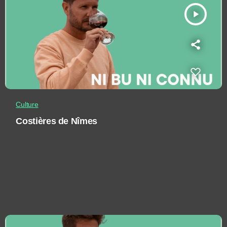
play_arrow
Culture
Costières de Nîmes