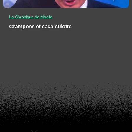
La Chronique de Maëlle
Crampons et caca-culotte