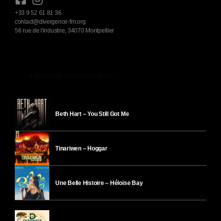
+33 9 52 61 81 36
contact@divergence-fm.org
56 rue de l'industrie, 34070 Montpellier
play_arrow
ÉCOUTER DIVERGENCE-FM
Beth Hart – You Still Got Me
Tinariwen – Hoggar
Une Belle Histoire – Héloïse Bay