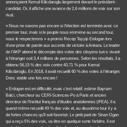
annonçaient Kemal Kilicdaroglu largement devant le président-
candidat. Or, il affiche une avance de 2,6 millions de voix sur son
rival.
« Nous ne savons pas encore si l’élection est terminée avec ce
premier tour, mais si le peuple nous emmène au second tour,
nous le respecterons » a promis Recep Tayyip Erdogan lors
d’une prise de parole aux accents de victoire à Ankara. Le leader
de l’AKP attend le décompte des votes des citoyens turcs vivant
à l’étranger soit 3,4 millions de personnes. Selon les résultats, il a
obtienu 56,15 % des voix contre 40,71 % pour Kemal
Kilicdaroglu. En 2018, il avait recueilli 60 % des votes à l’étranger.
Donc stable une fois encore !
« Erdogan est en difficulté, mais c’est relatif, estime Bayram
Balci, chercheur au CERI-Sciences-Po à Paris et ancien
directeur de l’Institut français d’études anatoliennes (IFEA). Il a
quand même recueilli 49 % des voix et, au deuxième tour il y a
de fortes chances qu’il soit favorisé. Le petit parti de Sinan Ogan
qui a reçu 5% des voix, va être en quelque sorte l’arbitre. Il est