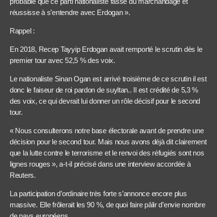
probable que ce parti nationaliste fasse du marchandage et
réussisse à s’entendre avec Erdogan ».
Rappel :
En 2018, Recep Tayyip Erdogan avait remporté le scrutin dès le
premier tour avec 52,5 % des voix.
Le nationaliste Sinan Ogan est arrivé troisième de ce scrutin il est
donc le faiseur de roi pardon de suyltan.. Il est crédité de 5,3 %
des voix, ce qui devrait lui donner un rôle décisif pour le second
tour.
« Nous consulterons notre base électorale avant de prendre une
décision pour le second tour. Mais nous avons déjà dit clairement
que la lutte contre le terrorisme et le renvoi des réfugiés sont nos
lignes rouges », a-t-il précisé dans une interview accordée à
Reuters.
La participation d’ordinaire très forte s’annonce encore plus
massive. Elle frôlerait les 90 %, de quoi faire pâlir d’envie nombre
de pays européens.