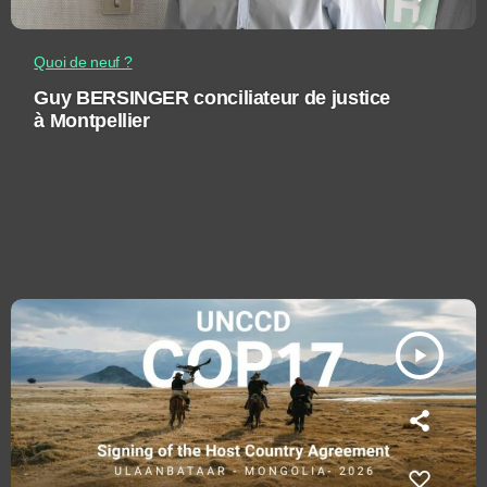
Quoi de neuf ?
Guy BERSINGER conciliateur de justice
à Montpellier
play_arrow