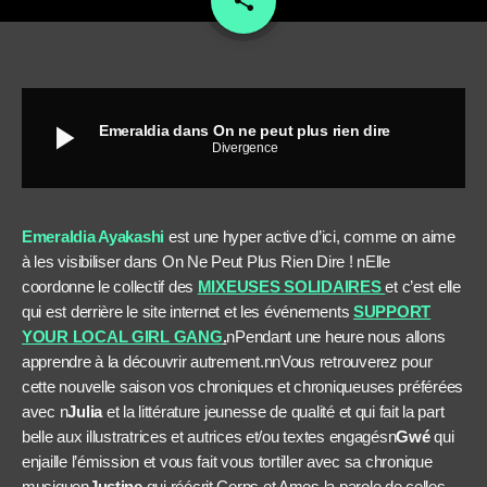
share
play_arrow
Emeraldia dans On ne peut plus rien dire
Divergence
Emeraldia Ayakashi
est une hyper active d’ici, comme on aime
à les visibiliser dans On Ne Peut Plus Rien Dire ! nElle
coordonne le collectif des
MIXEUSES SOLIDAIRES
et c’est elle
qui est derrière le site internet et les événements
SUPPORT
YOUR LOCAL GIRL GANG
.
nPendant une heure nous allons
apprendre à la découvrir autrement.nnVous retrouverez pour
cette nouvelle saison vos chroniques et chroniqueuses préférées
avec n
Julia
et la littérature jeunesse de qualité et qui fait la part
belle aux illustratrices et autrices et/ou textes engagésn
Gwé
qui
enjaille l’émission et vous fait vous tortiller avec sa chronique
musiquen
Justine
qui réécrit Corps et Ames la parole de celles