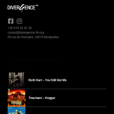
+33 9 52 61 81 36
contact@divergence-fm.org
56 rue de l'industrie, 34070 Montpellier
play_arrow
ÉCOUTER DIVERGENCE-FM
Beth Hart – You Still Got Me
Tinariwen – Hoggar