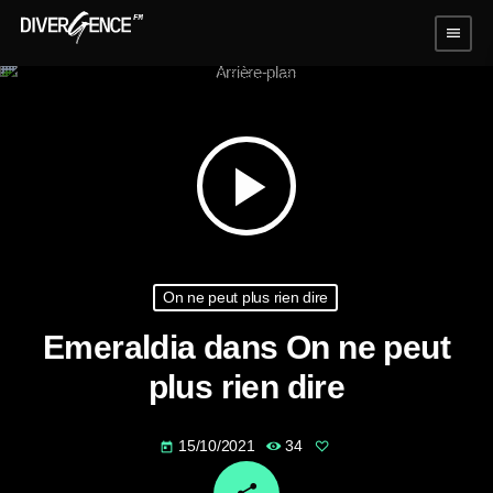
menu
play_arrow
On ne peut plus rien dire
Emeraldia dans On ne peut
plus rien dire
15/10/2021
34
today
email