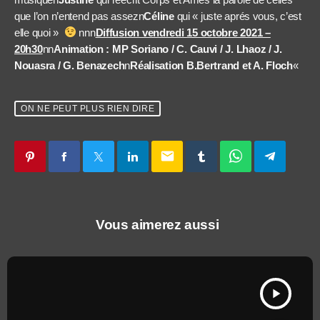
que l’on n’entend pas assezn
Céline
qui « juste aprés vous, c’est
elle quoi »
nnn
Diffusion vendredi 15 octobre 2021 –
20h30
nn
Animation : MP Soriano / C. Cauvi / J. Lhaoz / J.
Nouasra / G. Benazech
n
Réalisation B.Bertrand et A. Floch
«
ON NE PEUT PLUS RIEN DIRE
email
Vous aimerez aussi
play_arrow