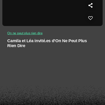
On ne peut plus rien dire
Camila et Léa invité.es d’On Ne Peut Plus
Rien Dire