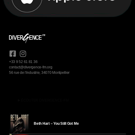
+33 9 52 61 81 36
contact@divergence-fm.org
56 rue de l'industrie, 34070 Montpellier
play_arrow
ÉCOUTER DIVERGENCE-FM
Beth Hart – You Still Got Me