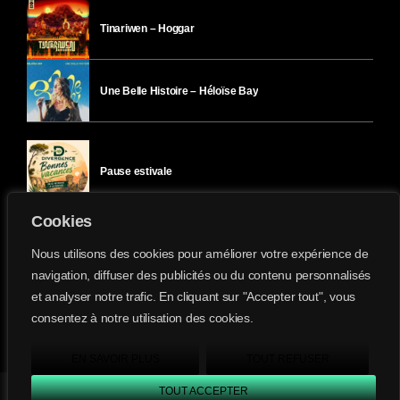
Tinariwen – Hoggar
Une Belle Histoire – Héloïse Bay
Pause estivale
Cookies
Ici l’Ombre – mercredi 29 juillet
Nous utilisons des cookies pour améliorer votre expérience de
navigation, diffuser des publicités ou du contenu personnalisés
et analyser notre trafic. En cliquant sur "Accepter tout", vous
Ici l’Ombre – mardi 28 juillet
consentez à notre utilisation des cookies.
Divergence-FM © 2022 Tous droits réservés.
Confidentialité
&
Mentions Légales
.
EN SAVOIR PLUS
TOUT REFUSER
TOUT ACCEPTER
Divergence FM
play_arrow
keyboard_arrow_right