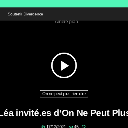
Soutenir Divergence
play_arrow
On ne peut plus rien dire
Léa invité.es d’On Ne Peut Plu
17/12/2021
45
today