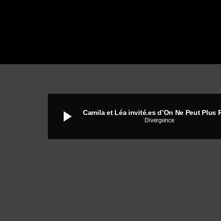
play_arrow
Divergence