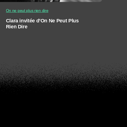
On ne peut plus rien dire
Clara invitée d’On Ne Peut Plus
Rien Dire