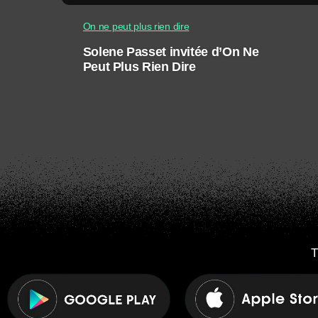
On ne peut plus rien dire
Solene Passet invitée d’On Ne
Peut Plus Rien Dire
T