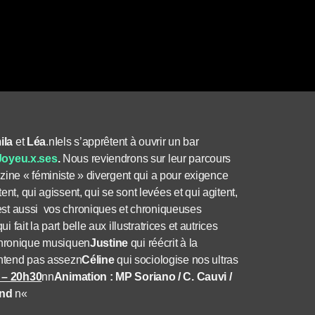
ila
et
Léa
.nIels s’apprêtent à ouvrir un bar
Joyeu.x.ses
.
Nous reviendrons sur leur parcours
zine « féministe » divergent qui a pour exigence
ent, qui agissent, qui se sont levées et qui agitent,
est aussi
vos chroniques et chroniqueuses
ui fait la part belle aux illustratrices et autrices
 chronique musique
n
Justine
qui réécrit à la
entend pas assez
n
Céline
qui sociologise nos ultras
 – 20h30
nn
Animation : MP Soriano / C. Cauvi /
and
n
«