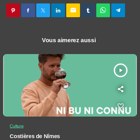
email
Vous aimerez aussi
play_arrow
Culture
Costières de Nîmes