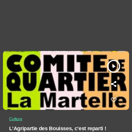
play_arrow
Culture
L’Agripartie des Bouisses, c’est reparti !