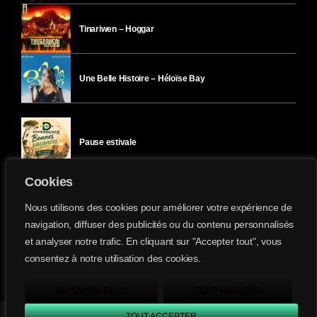
Tinariwen – Hoggar
Une Belle Histoire – Héloïse Bay
Pause estivale
Cookies
Ici l’Ombre – mercredi 29 juillet
Nous utilisons des cookies pour améliorer votre expérience de
navigation, diffuser des publicités ou du contenu personnalisés
et analyser notre trafic. En cliquant sur "Accepter tout", vous
Ici l’Ombre – mardi 28 juillet
consentez à notre utilisation des cookies.
Divergence-FM © 2022 Tous droits réservés.
Confidentialité
&
Mentions Légales
.
EN SAVOIR PLUS
TOUT REFUSER
TOUT ACCEPTER