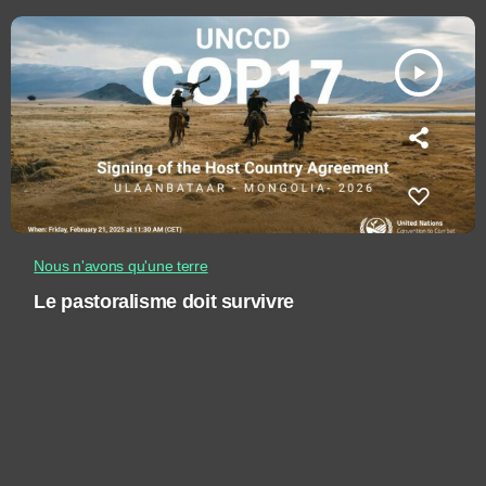
play_arrow
Nous n'avons qu'une terre
Le pastoralisme doit survivre