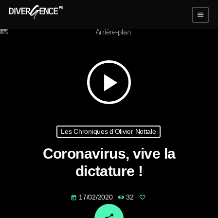
menu
play_arrow
Les Chroniques d'Olivier Nottale
Coronavirus, vive la
dictature !
17/02/2020
32
today
email