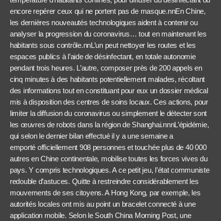
encore repérer ceux qui ne portent pas de masque.
nnEn Chine,
les dernières nouveautés technologiques aident à contenir ou
analyser la progression du coronavirus… tout en maintenant les
habitants sous contrôle.nnL’un peut nettoyer les routes et les
espaces publics à l’aide de désinfectant, en totale autonomie
pendant trois heures. L’autre, composer près de 200 appels en
cinq minutes à des habitants potentiellement malades, récoltant
des informations tout en constituant pour eux un dossier médical
mis à disposition des centres de soins locaux. Ces actions, pour
limiter la diffusion du coronavirus ou simplement le détecter sont
les œuvres de robots dans la région de Shanghai.
nnnL’épidémie,
qui selon le dernier bilan effectué
il y a une semaine
a
emporté
officiellement
908 personnes et touchée plus de 40 000
autres en Chine continentale, mobilise toutes les forces vives du
pays. Y compris technologiques. A ce petit jeu, l’état communiste
redouble d’astuces. Quitte à restreindre considérablement les
mouvements de ses citoyens. A Hong Kong, par exemple, les
autorités locales ont mis au point un bracelet connecté à une
application mobile. Selon le South China Morning Post, une