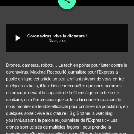
share
play_arrow
Coronavirus, vive la dictature !
Divergence
Drones, caméras, robots… La tech en pointe pour lutter contre le
coronavirus. Maxime Recoquillé journaliste pour l’Express a
publié en ligne cet article un peu terrifiant.nAvant de vous en lire
quelques extraits, il faut bien le reconnaître que nous sommes
estomaqué devant la capacité de la Chine à gérer cette crise
sanitaire, on a l’impression que celle-ci lui donne l’occasion de
nous montrer sa terrible efficacité pour contrôler sa population, en
quelques sorte : vive la dictature ! Big Brother is watching
you !nnLaissons la parole au journaliste de l’Express : « Les
drones sont utilisés de multiples façons : pour prendre la
température d’habitants confinés, pour diffuser du désinfectant ou