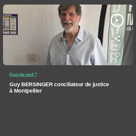
play_arrow
Quoi de neuf ?
Guy BERSINGER conciliateur de justice
à Montpellier