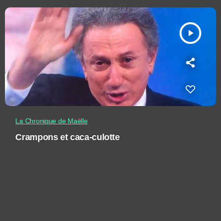
play_arrow
La Chronique de Maëlle
Crampons et caca-culotte