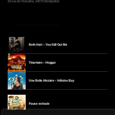
56 rue de l'industrie, 34070 Montpellier
play_arrow
ÉCOUTER DIVERGENCE-FM
Beth Hart – You Still Got Me
Tinariwen – Hoggar
Une Belle Histoire – Héloïse Bay
Pause estivale