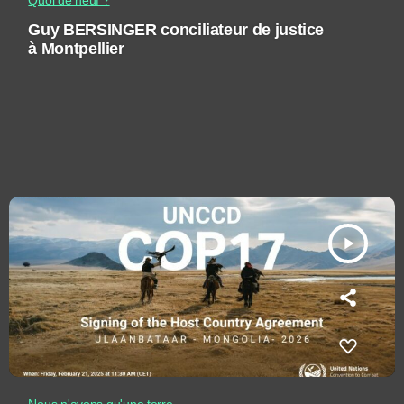
Quoi de neuf ?
Guy BERSINGER conciliateur de justice
à Montpellier
play_arrow