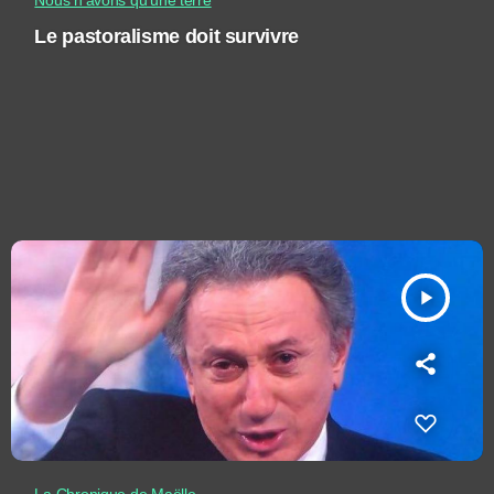
Nous n'avons qu'une terre
Le pastoralisme doit survivre
play_arrow