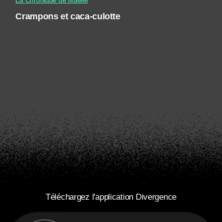
La Chronique de Maëlle
Crampons et caca-culotte
Téléchargez l'application Divergence