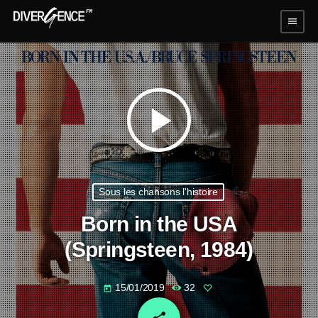
menu
play_arrow
Sous les chansons l'histoire
Born in the USA
(Springsteen, 1984)
15/01/2019
32
today
email