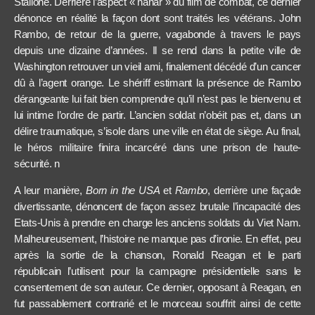
Stallone. Derrière l’aspect
« nanar »
du film de combat, ce dernier
dénonce
en réalité
la façon dont sont traités les vétérans. John
Rambo, de retour de la guerre,
vagabonde
à travers le pays
depuis une dizaine d’années. Il se rend dans la petite ville de
Washington retrouver un vieil ami, finalement décédé d’un cancer
d
û
à l’agent orange. Le shériff estimant la présence de Rambo
dérangeante lui fait bien comprendre qu’il n’est pas le bienvenu et
lui intime l’ordre de partir. L’ancien soldat n’obéit pas et, dans un
délire traumatique, s’isole dans une ville en état de siège. Au final,
le héros militaire finira incarcéré dans une prison de haute-
sécurité.
n
A leur manière,
Born in the USA
et
Rambo
, derrière une façade
divertissante, dénoncent de façon assez brutale l’incapacité des
Etats-Unis à prendre en charge les anciens soldats du Viet Nam.
Malheureusement, l
’histoire ne manque pas
d’ironie. En effet, peu
après la sortie de la chanson, Ronald Reagan et le parti
républicain l’utilisent pour la campagne présidentielle sans le
consentement de son auteur. Ce dernier, opposant à Reagan, en
fut passablement contrarié et le morceau souffrit ainsi de cette