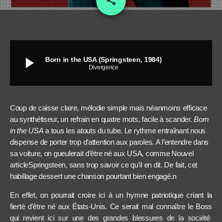
share
play_arrow
Born in the USA (Springsteen, 1984)
Divergence
Coup de caisse claire, mélodie simple mais néanmoins efficace
au synthétiseur, un refrain en quatre mots, facile à scander.
Born
in the USA
a tous les atouts du tube. Le rythme entraînant nous
dispense de
porter trop d’attention
aux paroles. A l’entendre dans
sa voiture, on gueulerait d’être né aux USA, comme
Nouvel
article
Springsteen, sans trop savoir ce qu’il en dit. De fait, cet
habillage dessert une chanson pourtant bien engagé.
n
En effet, on pourrait croire ici à un hymne patriotique criant la
fierté d’être né aux
États-Unis.
Ce serait mal connaître
le Boss
qui revient ici sur une des grandes blessures de la société