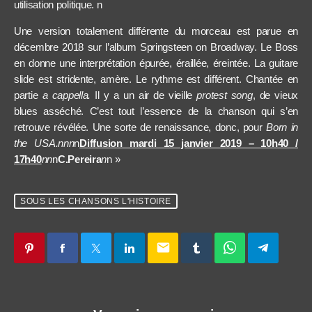
utilisation politique.
n
Une version totalement différente du morceau est parue en
décembre 2018 sur l’album Springsteen on Broadway. Le Boss
en donne une interprétation épurée, éraillée, éreintée. La guitare
slide est stridente, amère. Le rythme est différent. Chanté
e
en
partie
a cappella.
Il y a un air de vieille
protest song
, de vieux
blues asséché.
C’est tout l’essence de la chanson qui s’en
retrouve révélée. Une sorte de renaissance, donc, pour
Born in
the USA.nnn
n
Diffusion mardi 15 janvier 2019 – 10h40 /
17h40
nn
n
C.Pereira
n
n »
SOUS LES CHANSONS L'HISTOIRE
email