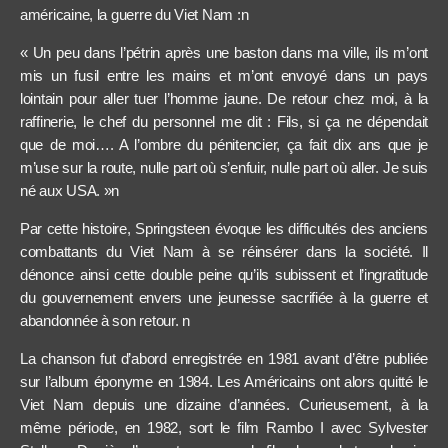
américaine, la guerre du Viet Nam :
n
« Un peu dans l’pétrin après une baston dans ma ville, ils m’ont
mis un fusil entre les mains et m’ont envoyé dans un pays
lointain pour aller tuer l’homme jaune. De retour chez moi, à la
raffinerie, le chef du personnel me dit : Fils, si ça ne dépendait
que de moi…. A l’ombre du pénitencier, ça fait dix ans que je
m’use sur la route, nulle part où s’enfuir, nulle part où aller. Je suis
né aux USA. »n
Par cette histoire,
S
pringsteen évoque les difficultés des anciens
combattants du Viet Nam à se réinsérer dans la société. Il
dénonce ainsi cette double peine qu’ils subissent et l’ingratitude
du gouvernement envers une jeunesse sacrifiée à la guerre et
abandonnée à son retour.
n
La chanson fut d’abord enregistrée en 1981 avant d’être publiée
sur l’album éponyme en 1984. Les Américains ont
alors
quitté le
Viet Nam depuis une dizaine d’années. Curieusement, à la
même période, en 1982, sort le film Rambo I avec Sylvester