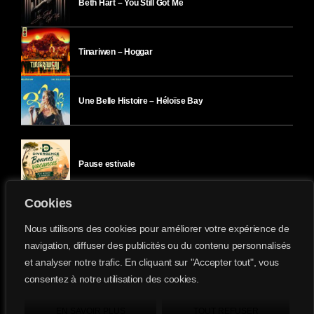
Beth Hart – You Still Got Me
Tinariwen – Hoggar
Une Belle Histoire – Héloïse Bay
Pause estivale
Cookies
Ici l’Ombre – mercredi 29 juillet
Nous utilisons des cookies pour améliorer votre expérience de
navigation, diffuser des publicités ou du contenu personnalisés
et analyser notre trafic. En cliquant sur "Accepter tout", vous
Ici l’Ombre – mardi 28 juillet
consentez à notre utilisation des cookies.
Divergence-FM © 2022 Tous droits réservés.
Confidentialité
&
Mentions Légales
.
EN SAVOIR PLUS
TOUT REFUSER